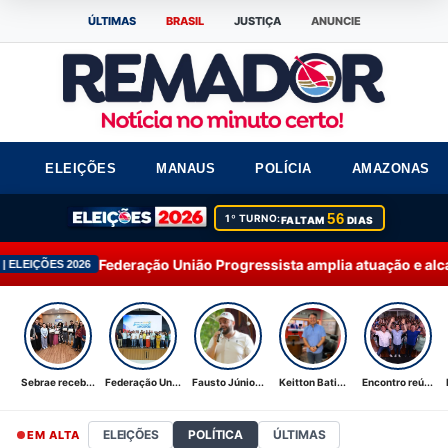
ÚLTIMAS
BRASIL
JUSTIÇA
ANUNCIE
ELEIÇÕES
MANAUS
POLÍCIA
AMAZONAS
56
1º TURNO:
FALTAM
DIAS
ação União Progressista amplia atuação e alcança 92% dos muni
Sebrae receb...
Federação Un...
Fausto Júnio...
Keitton Bati...
Encontro reú...
ELEIÇÕES
POLÍTICA
ÚLTIMAS
EM ALTA