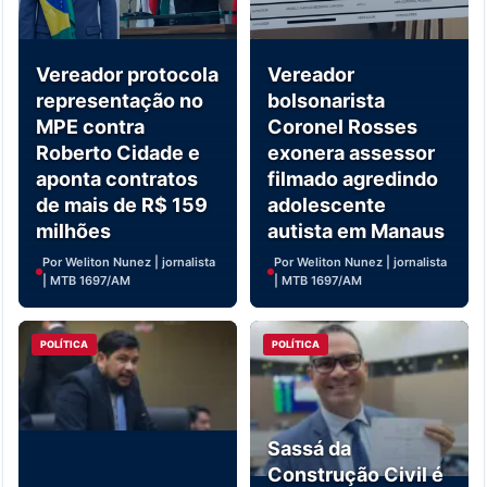
Vereador protocola
Vereador
representação no
bolsonarista
MPE contra
Coronel Rosses
Roberto Cidade e
exonera assessor
aponta contratos
filmado agredindo
de mais de R$ 159
adolescente
milhões
autista em Manaus
Por Weliton Nunez | jornalista
Por Weliton Nunez | jornalista
| MTB 1697/AM
| MTB 1697/AM
POLÍTICA
POLÍTICA
Sassá da
Construção Civil é