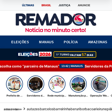
ÚLTIMAS
BRASIL
JUSTIÇA
ANUNCIE
ELEIÇÕES
MANAUS
POLÍCIA
AMAZONAS
57
1º TURNO:
FALTAM
DIAS
iro de Manaus”
Servidores da Prefeitura de Manaus 
13:42 | MANAUS
Prefeito de ...
Servidores d...
Rede municip...
Manutenção p...
Operação ‘Mo...
amazonas+
autazes
barcelos
barreirinha
beruri
borba
coari
eirunepé