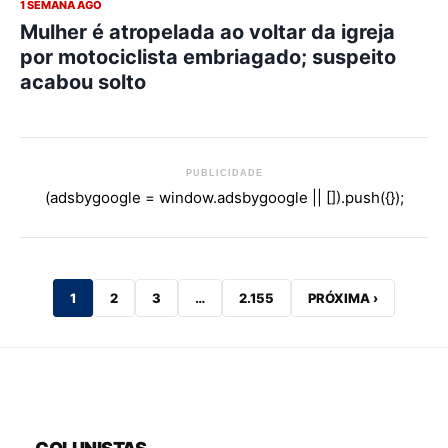
1 SEMANA AGO
Mulher é atropelada ao voltar da igreja
por motociclista embriagado; suspeito
acabou solto
PUBLICIDADE
(adsbygoogle = window.adsbygoogle || []).push({});
1
2
3
…
2.155
PRÓXIMA ›