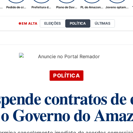
..
Pedido de cr...
Prefeitura d...
Plano de Dav...
PL do Amazon...
Jovens optam...
ELEIÇÕES
POLÍTICA
ÚLTIMAS
EM ALTA
POLÍTICA
pende contratos de 
 o Governo do Amaz
rmina cancelamento imediato de acordos comerciais 