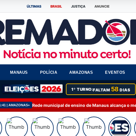
ÚLTIMAS
BRASIL
JUSTIÇA
ANUNCIE
MANAUS
POLÍCIA
AMAZONAS
EVENTOS
58
1º TURNO:
FALTAM
DIAS
 municipal de ensino de Manaus alcança o melhor desempenho no I