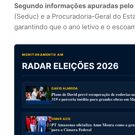
Segundo informações apuradas pelo
(Seduc) e a Procuradoria-Geral do Esta
garantindo que o ano letivo e o escoa
MONITORAMENTO AM
RADAR ELEIÇÕES 2026
DAVID ALMEIDA
Plano de David prevê recuperação de rodovias n
319 e parceria inédita para grandes obras em M
OMAR AZIZ
PT Amazonas oficializa Anne Moura como a gra
para a Câmara Federal