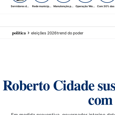
Servidores d...
Rede municip...
Manutenção p...
Operação ‘Mo...
Com 30% das .
política
eleições 2026
trend do poder
Roberto Cidade sus
com
Em medida preventiva, governador interino dete