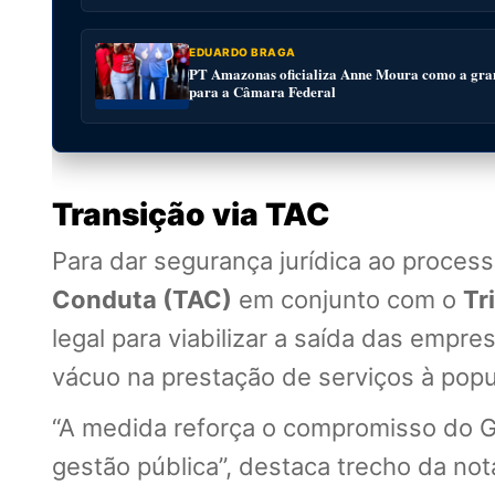
EDUARDO BRAGA
PT Amazonas oficializa Anne Moura como a gra
para a Câmara Federal
Transição via TAC
Para dar segurança jurídica ao proce
Conduta (TAC)
em conjunto com o
Tr
legal para viabilizar a saída das emp
vácuo na prestação de serviços à popu
“A medida reforça o compromisso do G
gestão pública”, destaca trecho da nota