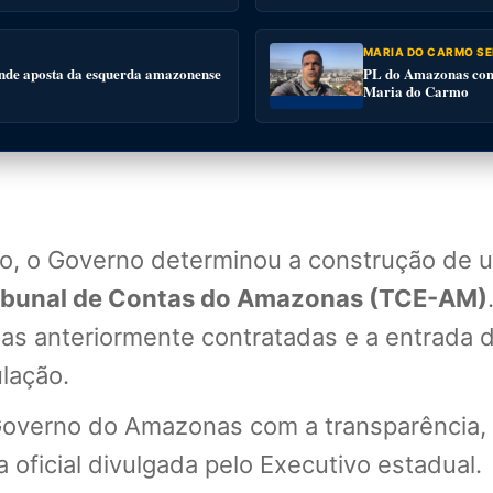
MARIA DO CARMO SE
nde aposta da esquerda amazonense
PL do Amazonas conv
Maria do Carmo
sso, o Governo determinou a construção de
ibunal de Contas do Amazonas (TCE-AM)
resas anteriormente contratadas e a entrad
lação.
overno do Amazonas com a transparência, a
 oficial divulgada pelo Executivo estadual.