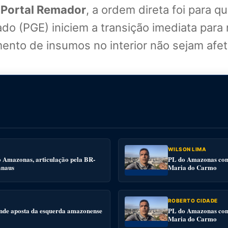
 Portal Remador
, a ordem direta foi para 
do (PGE) iniciem a transição imediata para
mento de insumos no interior não sejam af
WILSON LIMA
o Amazonas, articulação pela BR-
PL do Amazonas conv
anaus
Maria do Carmo
ROBERTO CIDADE
nde aposta da esquerda amazonense
PL do Amazonas conv
Maria do Carmo