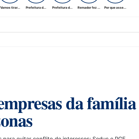
“Vamos tirar...
Prefeitura d...
Prefeitura d...
Remador fez ...
Por que asse...
empresas da família
onas
para evitar conflito de interesses; Seduc e PGE