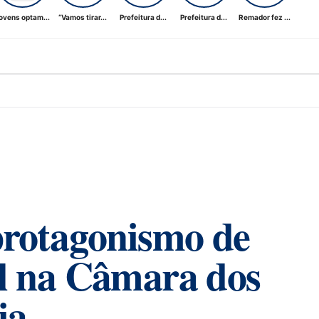
ovens optam...
“Vamos tirar...
Prefeitura d...
Prefeitura d...
Remador fez ...
protagonismo de
l na Câmara dos
ia