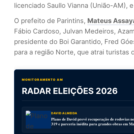
licenciado Saullo Vianna (União-AM), 
O prefeito de Parintins,
Mateus Assay
Fábio Cardoso, Julvan Medeiros, Azam
presidente do Boi Garantido, Fred Góes
para a região Norte, que atrai turistas
MONITORAMENTO AM
RADAR ELEIÇÕES 2026
DAVID ALMEIDA
Plano de David prevê recuperação de rodovias n
319 e parceria inédita para grandes obras em M