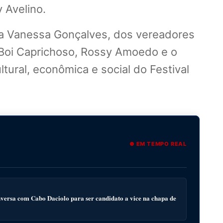
 Avelino.
ita Vanessa Gonçalves, dos vereadores
 Boi Caprichoso, Rossy Amoedo e o
tural, econômica e social do Festival
● EM TEMPO REAL
ersa com Cabo Daciolo para ser candidato a vice na chapa de