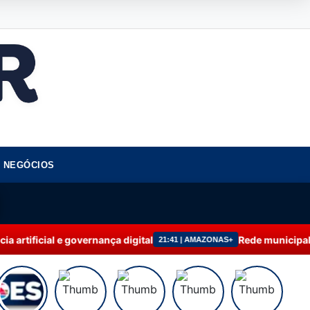
NEGÓCIOS
 governança digital
Rede municipal de ensino de
21:41 | AMAZONAS+