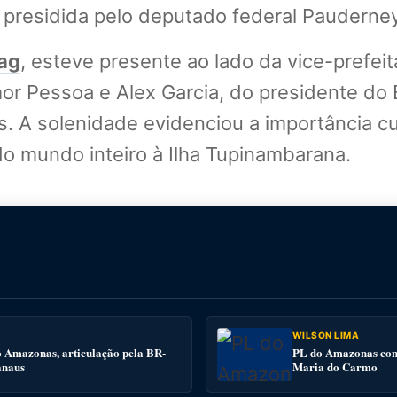
e presidida pelo deputado federal Pauderney
ag
, esteve presente ao lado da vice-prefe
or Pessoa e Alex Garcia, do presidente do
. A solenidade evidenciou a importância cul
 do mundo inteiro à Ilha Tupinambarana.
WILSON LIMA
o Amazonas, articulação pela BR-
PL do Amazonas conv
anaus
Maria do Carmo