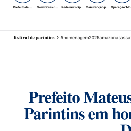
Prefeito de ...
Servidores d...
Rede municip...
Manutenção p...
Operação ‘Mo.
festival de parintins
#homenagem
2025
amazonas
assa
Prefeito Mateu
Parintins em h
D