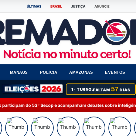
ÚLTIMAS
BRASIL
JUSTIÇA
ANUNCIE
MANAUS
POLÍCIA
AMAZONAS
EVENTOS
57
1º TURNO:
FALTAM
DIAS
o 53º Secop e acompanham debates sobre inteligência artificial e