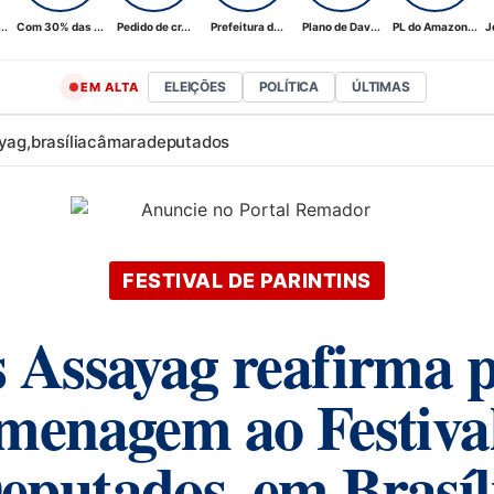
..
Com 30% das ...
Pedido de cr...
Prefeitura d...
Plano de Dav...
PL do Amazon...
J
ELEIÇÕES
POLÍTICA
ÚLTIMAS
EM ALTA
yag,
brasília
câmara
deputados
FESTIVAL DE PARINTINS
s Assayag reafirma 
omenagem ao Festiva
eputados, em Brasíl