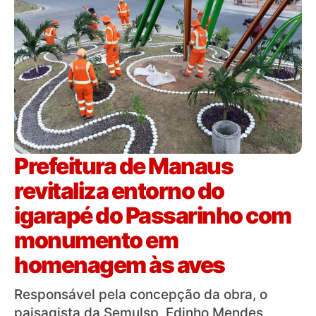
Prefeitura de Manaus
revitaliza entorno do
igarapé do Passarinho com
monumento em
homenagem às aves
Responsável pela concepção da obra, o
paisagista da Semulsp, Edinho Mendes,