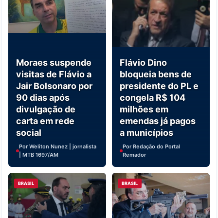
Moraes suspende
Flávio Dino
visitas de Flávio a
bloqueia bens de
Jair Bolsonaro por
presidente do PL e
90 dias após
congela R$ 104
divulgação de
milhões em
carta em rede
emendas já pagos
social
a municípios
Por Weliton Nunez | jornalista
Por Redação do Portal
| MTB 1697/AM
Remador
BRASIL
BRASIL