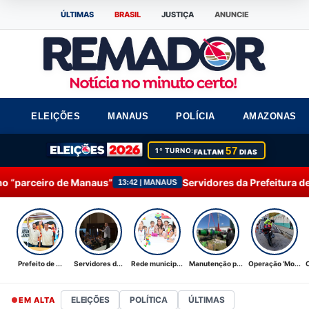
ÚLTIMAS
BRASIL
JUSTIÇA
ANUNCIE
ELEIÇÕES
MANAUS
POLÍCIA
AMAZONAS
57
1º TURNO:
FALTAM
DIAS
s”
Servidores da Prefeitura de Manaus participam d
13:42 | MANAUS
Prefeito de ...
Servidores d...
Rede municip...
Manutenção p...
Operação ‘Mo...
ELEIÇÕES
POLÍTICA
ÚLTIMAS
EM ALTA