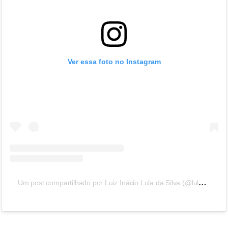
Ver essa foto no Instagram
U
m post compartilhado por Luiz Inácio Lula da Silva (@lulaoficial)