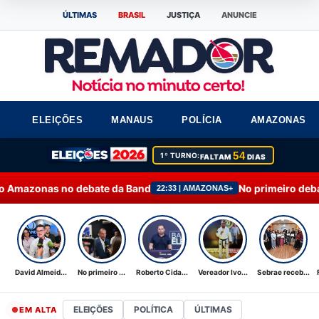
ÚLTIMAS
BRASIL
JUSTIÇA
ANUNCIE
ELEIÇÕES
MANAUS
POLÍCIA
AMAZONAS
54
1º TURNO:
FALTAM
DIAS
ate da Band
No primeiro debate, Omar destaca 
22:33 | AMAZONAS+
David Almeid...
No primeiro ...
Roberto Cida...
Vereador Ivo...
Sebrae receb...
ELEIÇÕES
POLÍTICA
ÚLTIMAS
EM ALTA