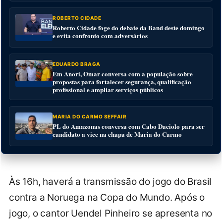
ROBERTO CIDADE
Roberto Cidade foge do debate da Band deste domingo
e evita confronto com adversários
EDUARDO BRAGA
Em Anori, Omar conversa com a população sobre
propostas para fortalecer segurança, qualificação
profissional e ampliar serviços públicos
MARIA DO CARMO SEFFAIR
PL do Amazonas conversa com Cabo Daciolo para ser
candidato a vice na chapa de Maria do Carmo
Às 16h, haverá a transmissão do jogo do Brasil
contra a Noruega na Copa do Mundo. Após o
jogo, o cantor Uendel Pinheiro se apresenta no