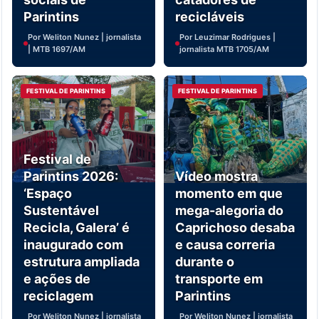
Parintins
recicláveis
Por Weliton Nunez | jornalista
Por Leuzimar Rodrigues |
| MTB 1697/AM
jornalista MTB 1705/AM
FESTIVAL DE PARINTINS
FESTIVAL DE PARINTINS
Festival de
Parintins 2026:
Vídeo mostra
‘Espaço
momento em que
Sustentável
mega-alegoria do
Recicla, Galera’ é
Caprichoso desaba
inaugurado com
e causa correria
estrutura ampliada
durante o
e ações de
transporte em
reciclagem
Parintins
Por Weliton Nunez | jornalista
Por Weliton Nunez | jornalista