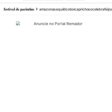
festival de parintins
amazonas
aquático
boi
caprichoso
celebra
feij