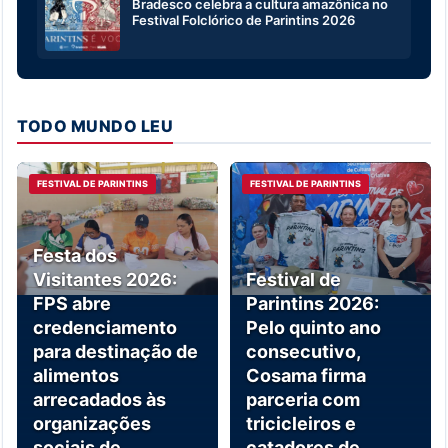
Bradesco celebra a cultura amazônica no
Festival Folclórico de Parintins 2026
TODO MUNDO LEU
FESTIVAL DE PARINTINS
FESTIVAL DE PARINTINS
Festa dos
Visitantes 2026:
Festival de
FPS abre
Parintins 2026:
credenciamento
Pelo quinto ano
para destinação de
consecutivo,
alimentos
Cosama firma
arrecadados às
parceria com
organizações
tricicleiros e
sociais de
catadores de