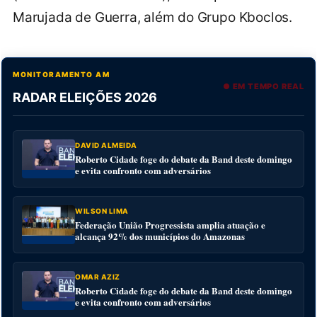
Marujada de Guerra, além do Grupo Kboclos.
MONITORAMENTO AM
● EM TEMPO REAL
RADAR ELEIÇÕES 2026
DAVID ALMEIDA
Roberto Cidade foge do debate da Band deste domingo
e evita confronto com adversários
WILSON LIMA
Federação União Progressista amplia atuação e
alcança 92% dos municípios do Amazonas
OMAR AZIZ
Roberto Cidade foge do debate da Band deste domingo
e evita confronto com adversários