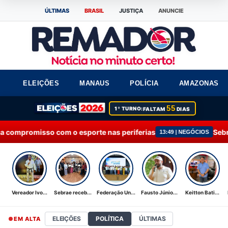
ÚLTIMAS
BRASIL
JUSTIÇA
ANUNCIE
ELEIÇÕES
MANAUS
POLÍCIA
AMAZONAS
55
1º TURNO:
FALTAM
DIAS
o esporte nas periferias
Sebrae recebe Moção de
13:49 | NEGÓCIOS
Vereador Ivo...
Sebrae receb...
Federação Un...
Fausto Júnio...
Keitton Bati...
ELEIÇÕES
POLÍTICA
ÚLTIMAS
EM ALTA