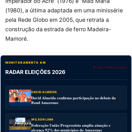
Imperador do Acre” (1976) e “Mad Maria”
(1980), a última adaptada em uma minissérie
pela Rede Globo em 2005, que retrata a
construção da estrada de ferro Madeira-
Mamoré.
MONITORAMENTO AM
● EM TEMPO REAL
RADAR ELEIÇÕES 2026
DAVID ALMEIDA
David Almeida confirma participação no debate da
Band Amazonas
WILSON LIMA
Federação União Progressista amplia atuação e
alcança 92% dos municípios do Amazonas