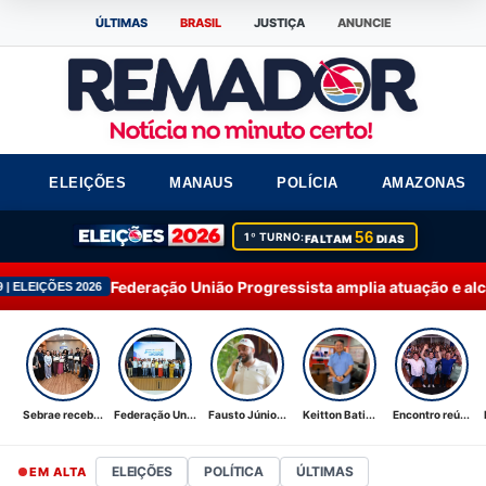
ÚLTIMAS
BRASIL
JUSTIÇA
ANUNCIE
ELEIÇÕES
MANAUS
POLÍCIA
AMAZONAS
56
1º TURNO:
FALTAM
DIAS
ação União Progressista amplia atuação e alcança 92% dos muni
Sebrae receb...
Federação Un...
Fausto Júnio...
Keitton Bati...
Encontro reú...
ELEIÇÕES
POLÍTICA
ÚLTIMAS
EM ALTA