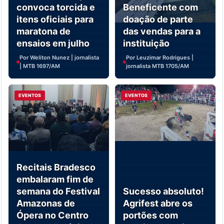
convoca torcida e
Beneficente com
itens oficiais para
doação de parte
maratona de
das vendas para a
ensaios em julho
instituição
Por Weliton Nunez | jornalista
Por Leuzimar Rodrigues |
| MTB 1697/AM
jornalista MTB 1705/AM
EVENTOS
EVENTOS
Recitais Bradesco
embalaram fim de
semana do Festival
Sucesso absoluto!
Amazonas de
Agrifest abre os
Ópera no Centro
portões com