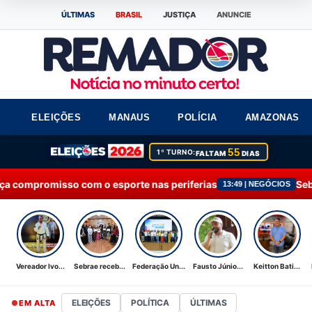
ÚLTIMAS
BRASIL
JUSTIÇA
ANUNCIE
ELEIÇÕES
MANAUS
POLÍCIA
AMAZONAS
55
1º TURNO:
FALTAM
DIAS
o esporte nas periferias
Sebrae recebe Moção d
13:49 | NEGÓCIOS
Vereador Ivo...
Sebrae receb...
Federação Un...
Fausto Júnio...
Keitton Bati...
ELEIÇÕES
POLÍTICA
ÚLTIMAS
EM ALTA