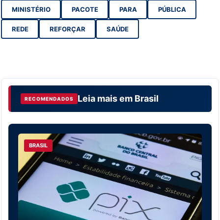
MINISTÉRIO
PACOTE
PARA
PÚBLICA
REDE
REFORÇAR
SAÚDE
Leia mais em
Brasil
RECOMENDADOS
BRASIL