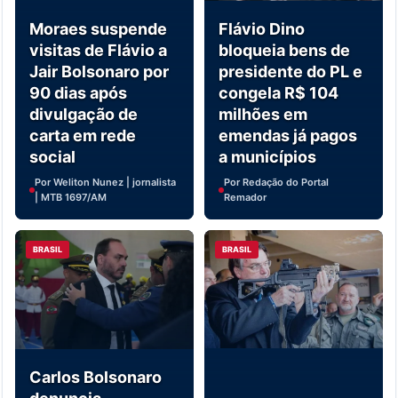
Moraes suspende
Flávio Dino
visitas de Flávio a
bloqueia bens de
Jair Bolsonaro por
presidente do PL e
90 dias após
congela R$ 104
divulgação de
milhões em
carta em rede
emendas já pagos
social
a municípios
Por Weliton Nunez | jornalista
Por Redação do Portal
| MTB 1697/AM
Remador
BRASIL
BRASIL
Carlos Bolsonaro