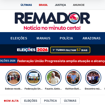
ÚLTIMAS
BRASIL
JUSTIÇA
ANUNCIE
ELEIÇÕES
MANAUS
POLÍCIA
AMAZONAS
57
1º TURNO:
FALTAM
DIAS
ção União Progressista amplia atuação e alcança 92% dos munic
Sebrae receb...
Federação Un...
Fausto Júnio...
Keitton Bati...
Encontro reú...
ELEIÇÕES
POLÍTICA
ÚLTIMAS
EM ALTA