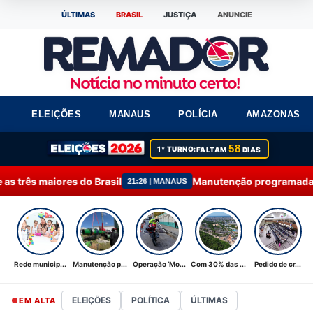
ÚLTIMAS
BRASIL
JUSTIÇA
ANUNCIE
ELEIÇÕES
MANAUS
POLÍCIA
AMAZONAS
58
1º TURNO:
FALTAM
DIAS
rasil
Manutenção programada na Ponta do Ismael é
21:26 | MANAUS
Rede municip...
Manutenção p...
Operação ‘Mo...
Com 30% das ...
Pedido de cr...
ELEIÇÕES
POLÍTICA
ÚLTIMAS
EM ALTA