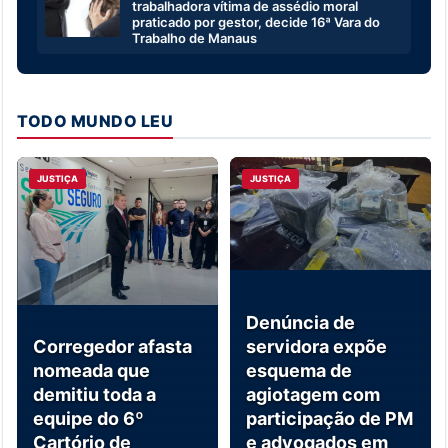
trabalhadora vítima de assédio moral
praticado por gestor, decide 16ª Vara do
Trabalho de Manaus
TODO MUNDO LEU
JUSTIÇA
JUSTIÇA
Denúncia de
Corregedor afasta
servidora expõe
nomeada que
esquema de
demitiu toda a
agiotagem com
equipe do 6º
participação de PM
Cartório de
e advogados em