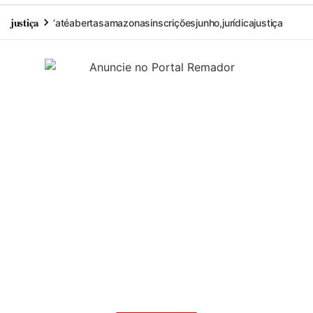
justiça
‘até
abertas
amazonas
inscrições
junho,
jurídica
justiça