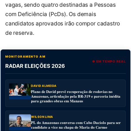
vagas, sendo quatro destinadas a Pessoas
com Deficiência (PcDs). Os demais
candidatos aprovados irão compor cadastro
de reserva.
MONITORAMENTO AM
● EM TEMPO REAL
RADAR ELEIÇÕES 2026
DAVID ALMEIDA
Plano de David prevê recuperação de rodovias no
Amazonas, articulação pela BR-319 e parceria inédita
para grandes obras em Manaus
WILSON LIMA
PL do Amazonas conversa com Cabo Daciolo para ser
candidato a vice na chapa de Maria do Carmo