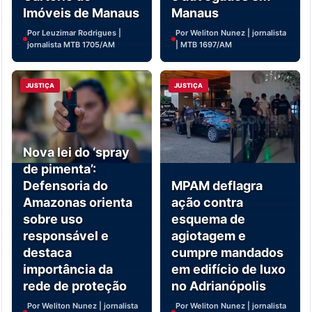
Imóveis de Manaus
Manaus
Por Leuzimar Rodrigues |
Por Weliton Nunez | jornalista
jornalista MTB 1705/AM
| MTB 1697/AM
JUSTIÇA
JUSTIÇA
Nova lei do ‘spray
de pimenta’:
Defensoria do
MPAM deflagra
Amazonas orienta
ação contra
sobre uso
esquema de
responsável e
agiotagem e
destaca
cumpre mandados
importância da
em edifício de luxo
rede de proteção
no Adrianópolis
Por Weliton Nunez | jornalista
Por Weliton Nunez | jornalista