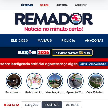
ÚLTIMAS
BRASIL
JUSTIÇA
ANUNCIE
ELEIÇÕES
MANAUS
POLÍCIA
AMAZONAS
58
1º TURNO:
FALTAM
DIAS
ificial e governança digital
Rede municipal de 
21:41 | AMAZONAS+
Servidores d...
Rede municip...
Manutenção p...
Operação ‘Mo...
Com 30% das ...
ELEIÇÕES
POLÍTICA
ÚLTIMAS
EM ALTA