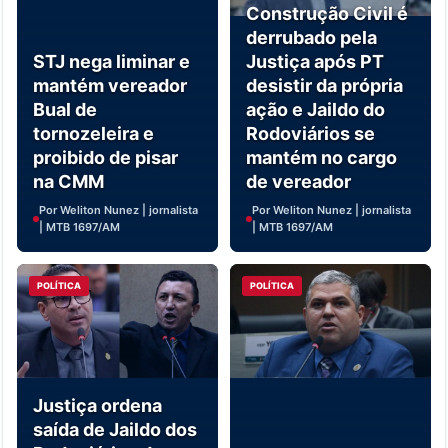
Construção Civil é
derrubado pela
STJ nega liminar e
Justiça após PT
mantém vereador
desistir da própria
Bual de
ação e Jaildo do
tornozeleira e
Rodoviários se
proibido de pisar
mantém no cargo
na CMM
de vereador
Por Weliton Nunez | jornalista
Por Weliton Nunez | jornalista
| MTB 1697/AM
| MTB 1697/AM
POLÍTICA
POLÍTICA
Justiça ordena
saída de Jaildo dos