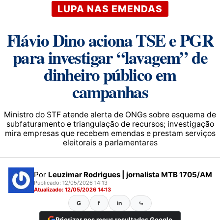
LUPA NAS EMENDAS
Flávio Dino aciona TSE e PGR
para investigar “lavagem” de
dinheiro público em
campanhas
Ministro do STF atende alerta de ONGs sobre esquema de
subfaturamento e triangulação de recursos; investigação
mira empresas que recebem emendas e prestam serviços
eleitorais a parlamentares
Por
Leuzimar Rodrigues | jornalista MTB 1705/AM
Publicado: 12/05/2026 14:13
Atualizado: 12/05/2026 14:13
G
f
in
⤿
Priorizar nos meus resultados Google