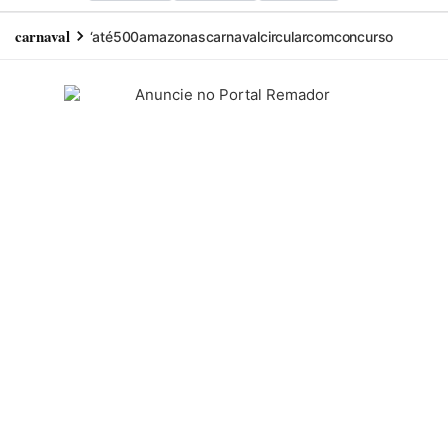
carnaval
‘até
500
amazonas
carnaval
circular
com
concurso