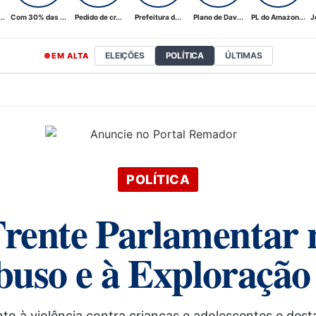
..
Com 30% das ...
Pedido de cr...
Prefeitura d...
Plano de Dav...
PL do Amazon...
J
ELEIÇÕES
POLÍTICA
ÚLTIMAS
EM ALTA
POLÍTICA
nte Parlamentar n
so e à Exploração 
o à violência contra crianças e adolescentes e des