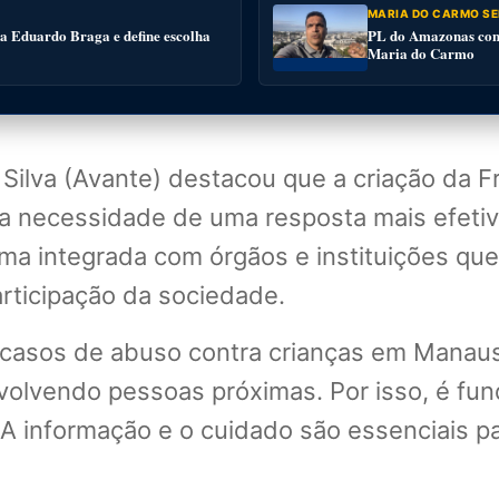
MARIA DO CARMO SE
 a Eduardo Braga e define escolha
PL do Amazonas conv
Maria do Carmo
Silva (Avante) destacou que a criação da F
a necessidade de uma resposta mais efetiv
rma integrada com órgãos e instituições q
articipação da sociedade.
casos de abuso contra crianças em Manau
olvendo pessoas próximas. Por isso, é fun
. A informação e o cuidado são essenciais p