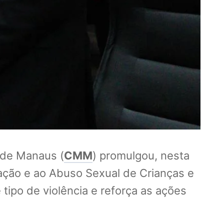
l de Manaus (
CMM
) promulgou, nesta
ração e ao Abuso Sexual de Crianças e
 tipo de violência e reforça as ações