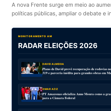
A nova Frente surge em meio ao aument
políticas públicas, ampliar o debate e i
MONITORAMENTO AM
RADAR ELEIÇÕES 2026
DAVID ALMEIDA
Plano de David prevê recuperação de rodovias n
319 e parceria inédita para grandes obras em M
OMAR AZIZ
PT Amazonas oficializa Anne Moura como a gra
para a Câmara Federal