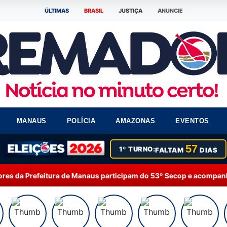
ÚLTIMAS
BRASIL
JUSTIÇA
ANUNCIE
MANAUS
POLÍCIA
AMAZONAS
EVENTOS
57
1º TURNO:
FALTAM
DIAS
naus participam do 53º Secop e acompanham debates sobre inteligê