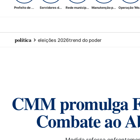
Prefeito de ...
Servidores d...
Rede municip...
Manutenção p...
Operação ‘Mo.
política
eleições 2026
trend do poder
CMM promulga Fre
Combate ao Abu
Medida reforça enfrentament