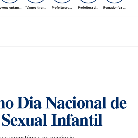
ovens optam...
“Vamos tirar...
Prefeitura d...
Prefeitura d...
Remador fez ...
o Dia Nacional de
Sexual Infantil
taca importância da denúncia