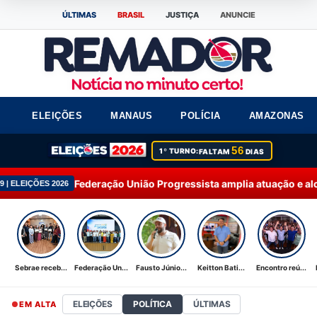
ÚLTIMAS
BRASIL
JUSTIÇA
ANUNCIE
ELEIÇÕES
MANAUS
POLÍCIA
AMAZONAS
56
1º TURNO:
FALTAM
DIAS
eração União Progressista amplia atuação e alcança 92% dos mu
Sebrae receb...
Federação Un...
Fausto Júnio...
Keitton Bati...
Encontro reú...
ELEIÇÕES
POLÍTICA
ÚLTIMAS
EM ALTA