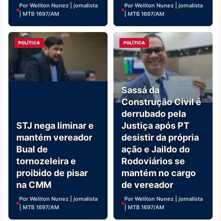
Por Weliton Nunez | jornalista
Por Weliton Nunez | jornalista
| MTB 1697/AM
| MTB 1697/AM
POLÍTICA
POLÍTICA
Sassá da
Construção Civil é
derrubado pela
STJ nega liminar e
Justiça após PT
mantém vereador
desistir da própria
Bual de
ação e Jaildo do
tornozeleira e
Rodoviários se
proibido de pisar
mantém no cargo
na CMM
de vereador
Por Weliton Nunez | jornalista
Por Weliton Nunez | jornalista
| MTB 1697/AM
| MTB 1697/AM