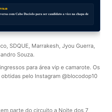
FFAIR
ersa com Cabo Daciolo para ser candidato a vice na chapa de
trico, SDQUE, Marrakesh, Jyou Guerra,
Sandro Souza.
ingressos para área vip e camarote. Os
r obtidas pelo Instagram @blocodop10
em parte do circuito a Noite dos 7