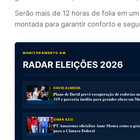
Serão mais de 12 horas de folia em u
montada para garantir conforto e segur
MONITORAMENTO AM
RADAR ELEIÇÕES 2026
DAVID ALMEIDA
Plano de David prevê recuperação de rodovias n
319 e parceria inédita para grandes obras em M
OMAR AZIZ
PT Amazonas oficializa Anne Moura como a gra
para a Câmara Federal