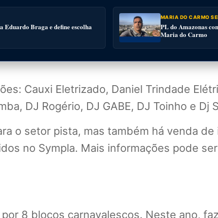
MARIA DO CARMO SE
 a Eduardo Braga e define escolha
PL do Amazonas conv
Maria do Carmo
ões: Cauxi Eletrizado, Daniel Trindade Elé
amba, DJ Rogério, DJ GABE, DJ Toinho e Dj 
para o setor pista, mas também há venda de 
ridos no Sympla. Mais informações pode se
por 8 blocos carnavalescos. Neste ano, faz