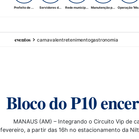
Prefeito de ...
Servidores d...
Rede municip...
Manutenção p...
Operação ‘Mo.
eventos
carnaval
entretenimento
gastronomia
Bloco do P10 encer
MANAUS (AM) – Integrando o Circuito Vip de carn
fevereiro, a partir das 16h no estacionamento da Ni