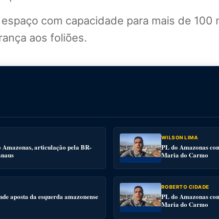
m espaço com capacidade para mais de 100 
ança aos foliões.
WILSON LIMA
o Amazonas, articulação pela BR-
PL do Amazonas conv
anaus
Maria do Carmo
ROBERTO CIDADE
nde aposta da esquerda amazonense
PL do Amazonas conv
Maria do Carmo