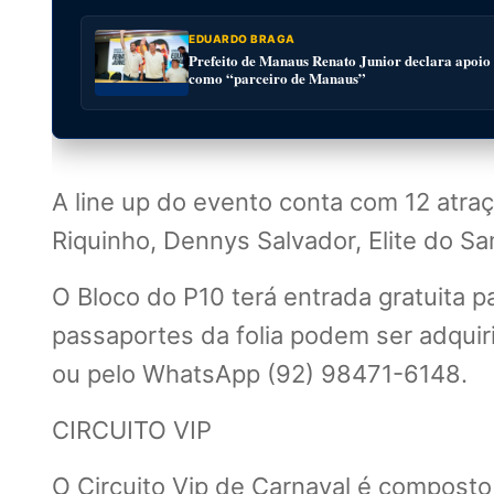
EDUARDO BRAGA
Prefeito de Manaus Renato Junior declara apoio
como “parceiro de Manaus”
A line up do evento conta com 12 atraç
Riquinho, Dennys Salvador, Elite do S
O Bloco do P10 terá entrada gratuita 
passaportes da folia podem ser adqui
ou pelo WhatsApp (92) 98471-6148.
CIRCUITO VIP
O Circuito Vip de Carnaval é composto 