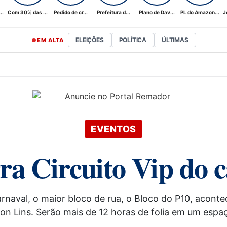
..
Com 30% das ...
Pedido de cr...
Prefeitura d...
Plano de Dav...
PL do Amazon...
J
ELEIÇÕES
POLÍTICA
ÚLTIMAS
EM ALTA
EVENTOS
ra Circuito Vip do
aval, o maior bloco de rua, o Bloco do P10, acontec
lton Lins. Serão mais de 12 horas de folia em um esp