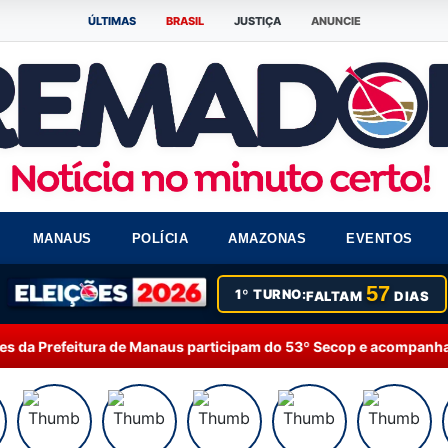
ÚLTIMAS
BRASIL
JUSTIÇA
ANUNCIE
MANAUS
POLÍCIA
AMAZONAS
EVENTOS
57
1º TURNO:
FALTAM
DIAS
us participam do 53º Secop e acompanham debates sobre inteligênc