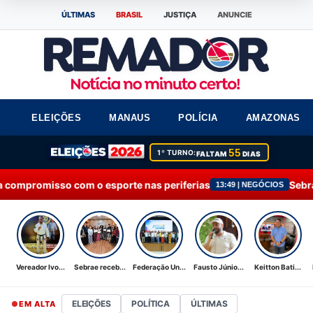
ÚLTIMAS
BRASIL
JUSTIÇA
ANUNCIE
ELEIÇÕES
MANAUS
POLÍCIA
AMAZONAS
55
1º TURNO:
FALTAM
DIAS
porte nas periferias
Sebrae recebe Moção de Apl
13:49 | NEGÓCIOS
Vereador Ivo...
Sebrae receb...
Federação Un...
Fausto Júnio...
Keitton Bati...
ELEIÇÕES
POLÍTICA
ÚLTIMAS
EM ALTA