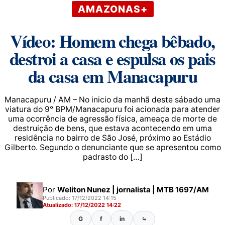
AMAZONAS+
Vídeo: Homem chega bêbado,
destroi a casa e espulsa os pais
da casa em Manacapuru
Manacapuru / AM – No inicio da manhã deste sábado uma
viatura do 9° BPM/Manacapuru foi acionada para atender
uma ocorrência de agressão física, ameaça de morte de
destruição de bens, que estava acontecendo em uma
residência no bairro de São José, próximo ao Estádio
Gilberto. Segundo o denunciante que se apresentou como
padrasto do […]
Por
Weliton Nunez | jornalista | MTB 1697/AM
Publicado: 17/12/2022 14:15
Atualizado: 17/12/2022 14:22
G
f
in
⤿