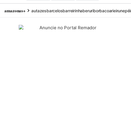
amazonas+
autazes
barcelos
barreirinha
beruri
borba
coari
eirunepé