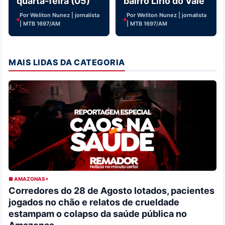
quarta-feira (05)
bairro Lírio do Vale
Por Weliton Nunez | jornalista
Por Weliton Nunez | jornalista
| MTB 1697/AM
| MTB 1697/AM
MAIS LIDAS DA CATEGORIA
■ AMAZONAS+
Corredores do 28 de Agosto lotados, pacientes
jogados no chão e relatos de crueldade
estampam o colapso da saúde pública no