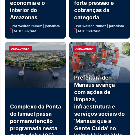
economia e o
forte pressão e
interior do
cobranças da
Amazonas
categoria
Por Weliton Nunez | jornalista
Por Weliton Nunez | jornalista
| MTB 1697/AM
| MTB 1697/AM
AMAZONAS+
AMAZONAS+
Prefeitura de
Manaus avança
com ações de
limpeza,
Complexo da Ponta
infraestrutura e
do Ismael passa
serviços sociais do
por manutenção
‘Manaus que a
programada nesta
Gente Cuida’ no