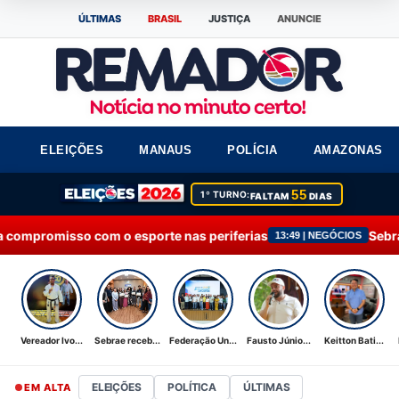
ÚLTIMAS
BRASIL
JUSTIÇA
ANUNCIE
ELEIÇÕES
MANAUS
POLÍCIA
AMAZONAS
55
1º TURNO:
FALTAM
DIAS
esporte nas periferias
Sebrae recebe Moção de 
13:49 | NEGÓCIOS
Vereador Ivo...
Sebrae receb...
Federação Un...
Fausto Júnio...
Keitton Bati...
ELEIÇÕES
POLÍTICA
ÚLTIMAS
EM ALTA