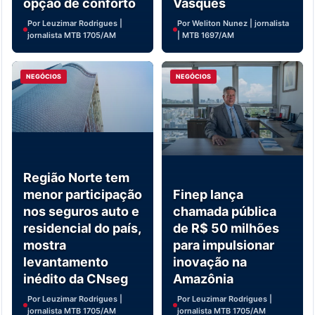
opção de conforto
Vasques
Por Leuzimar Rodrigues |
Por Weliton Nunez | jornalista
jornalista MTB 1705/AM
| MTB 1697/AM
NEGÓCIOS
NEGÓCIOS
Região Norte tem
menor participação
Finep lança
nos seguros auto e
chamada pública
residencial do país,
de R$ 50 milhões
mostra
para impulsionar
levantamento
inovação na
inédito da CNseg
Amazônia
Por Leuzimar Rodrigues |
Por Leuzimar Rodrigues |
jornalista MTB 1705/AM
jornalista MTB 1705/AM