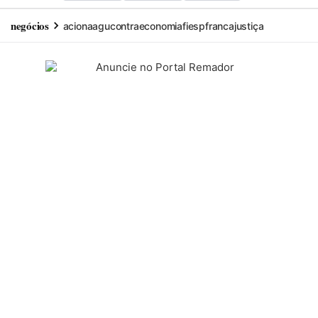
negócios
aciona
agu
contra
economia
fiesp
franca
justiça