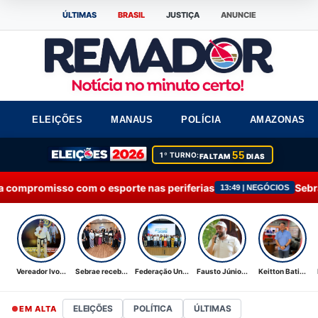
ÚLTIMAS
BRASIL
JUSTIÇA
ANUNCIE
ELEIÇÕES
MANAUS
POLÍCIA
AMAZONAS
55
1º TURNO:
FALTAM
DIAS
 esporte nas periferias
Sebrae recebe Moção de 
13:49 | NEGÓCIOS
Vereador Ivo...
Sebrae receb...
Federação Un...
Fausto Júnio...
Keitton Bati...
ELEIÇÕES
POLÍTICA
ÚLTIMAS
EM ALTA