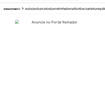
amazonas+
autazes
barcelos
barreirinha
beruri
borba
coari
eirunepé