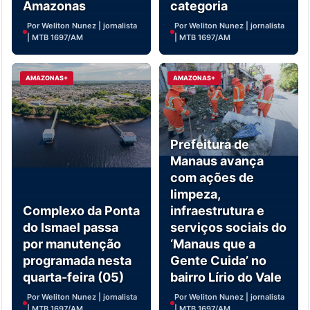
Amazonas
categoria
Por Weliton Nunez | jornalista
Por Weliton Nunez | jornalista
| MTB 1697/AM
| MTB 1697/AM
AMAZONAS+
AMAZONAS+
Prefeitura de
Manaus avança
com ações de
limpeza,
Complexo da Ponta
infraestrutura e
do Ismael passa
serviços sociais do
por manutenção
‘Manaus que a
programada nesta
Gente Cuida’ no
quarta-feira (05)
bairro Lírio do Vale
Por Weliton Nunez | jornalista
Por Weliton Nunez | jornalista
| MTB 1697/AM
| MTB 1697/AM