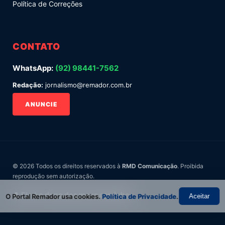
Política de Correções
CONTATO
WhatsApp:
(92) 98441-7562
Redação:
jornalismo@remador.com.br
ANUNCIE
© 2026 Todos os direitos reservados à
RMD Comunicação
. Proibida
reprodução sem autorização.
🎩 Ele é o dono dos meus caminhos.
O Portal Remador usa cookies.
Política de Privacidade
.
Aceitar