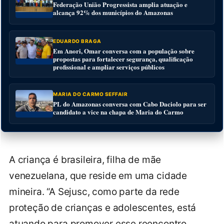
Federação União Progressista amplia atuação e
alcança 92% dos municípios do Amazonas
EDUARDO BRAGA
Em Anori, Omar conversa com a população sobre
propostas para fortalecer segurança, qualificação
profissional e ampliar serviços públicos
MARIA DO CARMO SEFFAIR
PL do Amazonas conversa com Cabo Daciolo para ser
candidato a vice na chapa de Maria do Carmo
A criança é brasileira, filha de mãe
venezuelana, que reside em uma cidade
mineira. “A Sejusc, como parte da rede
proteção de crianças e adolescentes, está
atuando para promover esse reencontro