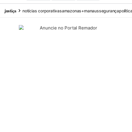
justiça
notícias corporativas
amazonas+
manaus
segurança
polític