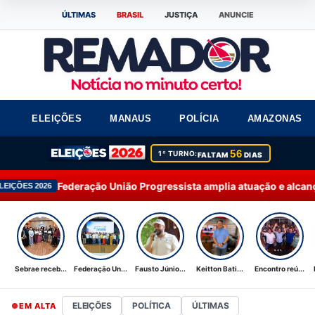
ÚLTIMAS
BRASIL
JUSTIÇA
ANUNCIE
ELEIÇÕES
MANAUS
POLÍCIA
AMAZONAS
56
1º TURNO:
FALTAM
DIAS
o União Progressista amplia atuação e alcança 92% dos municíp
Sebrae receb...
Federação Un...
Fausto Júnio...
Keitton Bati...
Encontro reú...
ELEIÇÕES
POLÍTICA
ÚLTIMAS
EM ALTA