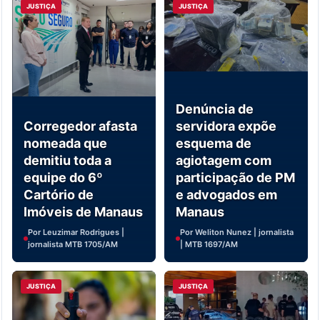
JUSTIÇA
JUSTIÇA
Denúncia de
Corregedor afasta
servidora expõe
nomeada que
esquema de
demitiu toda a
agiotagem com
equipe do 6º
participação de PM
Cartório de
e advogados em
Imóveis de Manaus
Manaus
Por Leuzimar Rodrigues |
Por Weliton Nunez | jornalista
jornalista MTB 1705/AM
| MTB 1697/AM
JUSTIÇA
JUSTIÇA