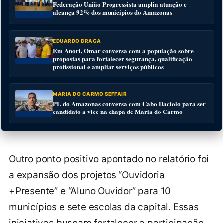
Federação União Progressista amplia atuação e
alcança 92% dos municípios do Amazonas
EDUARDO BRAGA
Em Anori, Omar conversa com a população sobre
propostas para fortalecer segurança, qualificação
profissional e ampliar serviços públicos
MARIA DO CARMO SEFFAIR
PL do Amazonas conversa com Cabo Daciolo para ser
candidato a vice na chapa de Maria do Carmo
Outro ponto positivo apontado no relatório foi
a expansão dos projetos “Ouvidoria
+Presente” e “Aluno Ouvidor” para 10
municípios e sete escolas da capital. Essas
iniciativas buscam fortalecer a participação