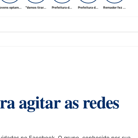
ovens optam...
“Vamos tirar...
Prefeitura d...
Prefeitura d...
Remador fez ...
a agitar as redes
tividades no Facebook. O grupo, conhecido por sua