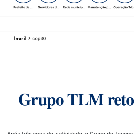
Prefeito de ...
Servidores d...
Rede municip...
Manutenção p...
Operação ‘Mo.
brasil
cop30
Grupo TLM retorn
Após três anos de inatividade, o Grupo de Jovens