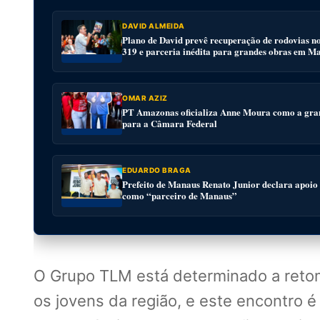
DAVID ALMEIDA
Plano de David prevê recuperação de rodovias n
319 e parceria inédita para grandes obras em M
OMAR AZIZ
PT Amazonas oficializa Anne Moura como a gra
para a Câmara Federal
EDUARDO BRAGA
Prefeito de Manaus Renato Junior declara apoio
como “parceiro de Manaus”
O Grupo TLM está determinado a retom
os jovens da região, e este encontro é