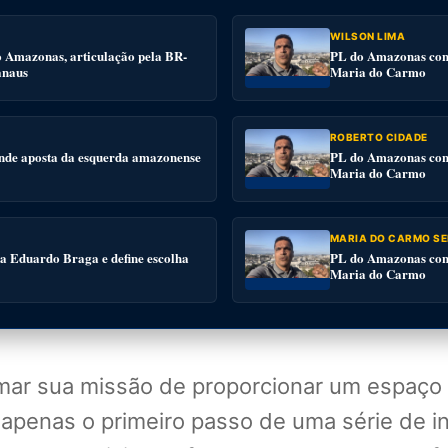
WILSON LIMA
o Amazonas, articulação pela BR-
PL do Amazonas conv
anaus
Maria do Carmo
ROBERTO CIDADE
nde aposta da esquerda amazonense
PL do Amazonas conv
Maria do Carmo
MARIA DO CARMO SE
 a Eduardo Braga e define escolha
PL do Amazonas conv
Maria do Carmo
ar sua missão de proporcionar um espaço d
 apenas o primeiro passo de uma série de in