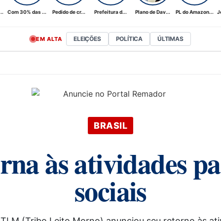
..
Com 30% das ...
Pedido de cr...
Prefeitura d...
Plano de Dav...
PL do Amazon...
J
ELEIÇÕES
POLÍTICA
ÚLTIMAS
EM ALTA
BRASIL
a às atividades par
sociais
 TLM (Tribo Leito Morno) anunciou seu retorno às a