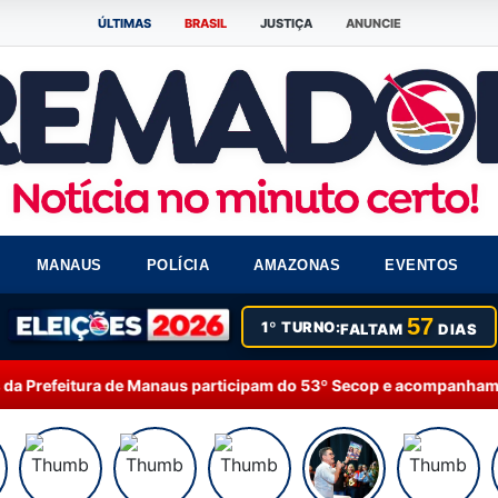
ÚLTIMAS
BRASIL
JUSTIÇA
ANUNCIE
MANAUS
POLÍCIA
AMAZONAS
EVENTOS
57
1º TURNO:
FALTAM
DIAS
Manaus participam do 53º Secop e acompanham debates sobre inteli