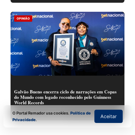
OPINIÃO
Galvão Bueno encerra ciclo de narrações em Copas
do Mundo com legado reconhecido pelo Guinness
World Records
O Portal Remador usa cookies.
Política de
Por Redação do Portal Remador
Aceitar
Privacidade
.