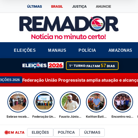
ÚLTIMAS
BRASIL
JUSTIÇA
ANUNCIE
ELEIÇÕES
MANAUS
POLÍCIA
AMAZONAS
57
1º TURNO:
FALTAM
DIAS
 União Progressista amplia atuação e alcança 92% dos municíp
Sebrae receb...
Federação Un...
Fausto Júnio...
Keitton Bati...
Encontro reú...
ELEIÇÕES
POLÍTICA
ÚLTIMAS
EM ALTA