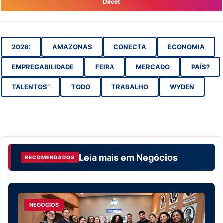
Direct
2026:
AMAZONAS
CONECTA
ECONOMIA
EMPREGABILIDADE
FEIRA
MERCADO
PAÍS?
TALENTOS”
TODO
TRABALHO
WYDEN
Leia mais em
Negócios
RECOMENDADOS
NEGÓCIOS