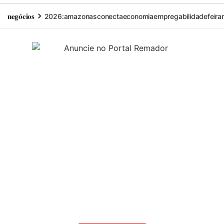
negócios
2026:
amazonas
conecta
economia
empregabilidade
feira