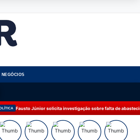
NEGÓCIOS
licita investigação sobre falta de abastecimento de água em Man