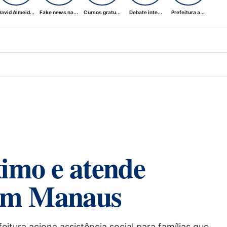
avid Almeid...
Fake news na...
Cursos gratu...
Debate inte...
Prefeitura a...
ximo e atende
 em Manaus
tura aciona assistência social para famílias que