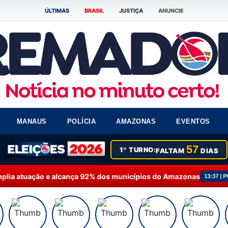
ÚLTIMAS
BRASIL
JUSTIÇA
ANUNCIE
MANAUS
POLÍCIA
AMAZONAS
EVENTOS
57
1º TURNO:
FALTAM
DIAS
a 92% dos municípios do Amazonas
Fausto Júnior so
13:37 | POLÍTICA