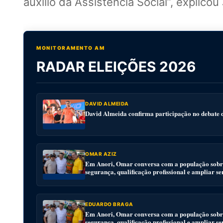
auxílio da Assistência Social”, explic
MONITORAMENTO AM
RADAR ELEIÇÕES 2026
DAVID ALMEIDA
David Almeida confirma participação no debat
OMAR AZIZ
Em Anori, Omar conversa com a população sobre
segurança, qualificação profissional e ampliar se
EDUARDO BRAGA
Em Anori, Omar conversa com a população sobre
segurança, qualificação profissional e ampliar se