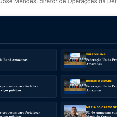
ou José Mendes, diretor de Operações da Defe
WILSON LIMA
e da Band Amazonas
Federação União Pro
Amazonas
ROBERTO CIDADE
 propostas para fortalecer
Federação União Pro
rviços públicos
Amazonas
MARIA DO CARMO SE
 propostas para fortalecer
PL do Amazonas conv
rviços públicos
Maria do Carmo