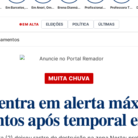
.
Em Barcelos,...
Em Anori, Om...
Brena Dianná...
Profissionai...
Professora T...
D
ELEIÇÕES
POLÍTICA
ÚLTIMAS
EM ALTA
bamentos
MUITA CHUVA
 entra em alerta má
tos após temporal
(2) deixou rastro de destruição na zona Norte; prefei