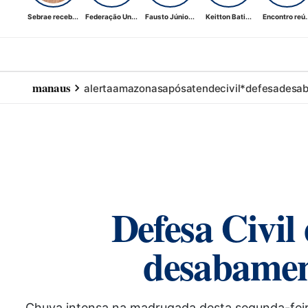
Sebrae receb...
Federação Un...
Fausto Júnio...
Keitton Bati...
Encontro reú..
manaus
alerta
amazonas
após
atende
civil*
defesa
desa
Defesa Civil
desabamen
Chuva intensa na madrugada desta segunda-feira 