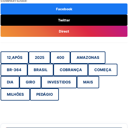
COMPARTILHAR:
Facebook
Twitter
Direct
12,APÓS
2025
400
AMAZONAS
BR-364
BRASIL
COBRANÇA
COMEÇA
DIA
GIRO
INVESTIDOS
MAIS
MILHÕES
PEDÁGIO