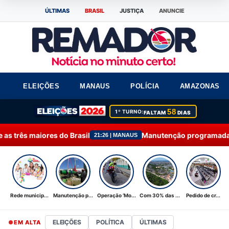
ÚLTIMAS
BRASIL
JUSTIÇA
ANUNCIE
ELEIÇÕES
MANAUS
POLÍCIA
AMAZONAS
58
1º TURNO:
FALTAM
DIAS
rasil
Manutenção programada na Ponta do Ismael é
21:26 | MANAUS
Rede municip...
Manutenção p...
Operação ‘Mo...
Com 30% das ...
Pedido de cr...
ELEIÇÕES
POLÍTICA
ÚLTIMAS
EM ALTA