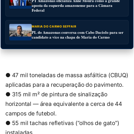
PT Amazonas oficializa Anne Moura como a grande
aposta da esquerda amazonense para a Câmara
Federal
MARIA DO CARMO SEFFAIR
PL do Amazonas conversa com Cabo Daciolo para ser
candidato a vice na chapa de Maria do Carmo
● 47 mil toneladas de massa asfáltica (CBUQ)
aplicadas para a recuperação do pavimento.
● 315 mil m² de pintura de sinalização
horizontal — área equivalente a cerca de 44
campos de futebol.
● 55 mil tachas refletivas (“olhos de gato”)
instaladas