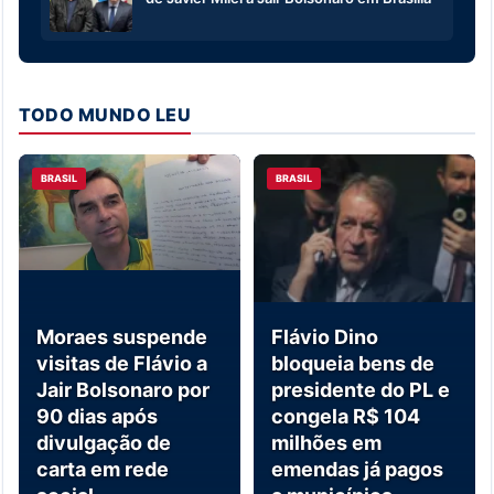
TODO MUNDO LEU
BRASIL
BRASIL
Moraes suspende
Flávio Dino
visitas de Flávio a
bloqueia bens de
Jair Bolsonaro por
presidente do PL e
90 dias após
congela R$ 104
divulgação de
milhões em
carta em rede
emendas já pagos