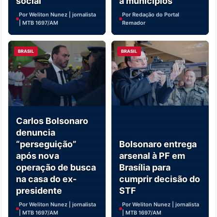
social
a municípios
Por Weliton Nunez | jornalista
Por Redação do Portal
| MTB 1697/AM
Remador
BRASIL
BRASIL
Carlos Bolsonaro
denuncia
“perseguição”
Bolsonaro entrega
após nova
arsenal à PF em
operação de busca
Brasília para
na casa do ex-
cumprir decisão do
presidente
STF
Por Weliton Nunez | jornalista
Por Weliton Nunez | jornalista
| MTB 1697/AM
| MTB 1697/AM