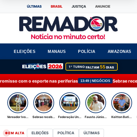
ÚLTIMAS
BRASIL
JUSTIÇA
ANUNCIE
ELEIÇÕES
MANAUS
POLÍCIA
AMAZONAS
55
1º TURNO:
FALTAM
DIAS
e nas periferias
Sebrae recebe Moção de Aplaus
13:49 | NEGÓCIOS
Vereador Ivo...
Sebrae receb...
Federação Un...
Fausto Júnio...
Keitton Bati...
ELEIÇÕES
POLÍTICA
ÚLTIMAS
EM ALTA