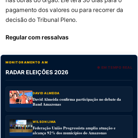
nas obras do órgão. Ele terá 30 dias para o
pagamento dos valores ou para recorrer da
decisão do Tribunal Pleno.
Regular com ressalvas
MONITORAMENTO AM
● EM TEMPO REAL
RADAR ELEIÇÕES 2026
DAVID ALMEIDA
David Almeida confirma participação no debate da
Band Amazonas
WILSON LIMA
Federação União Progressista amplia atuação e
alcança 92% dos municípios do Amazonas