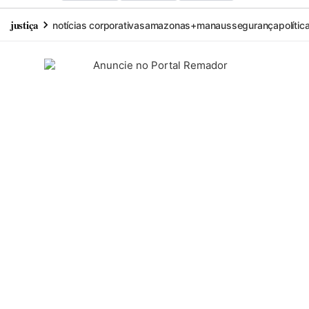
justiça
notícias corporativas
amazonas+
manaus
segurança
polític