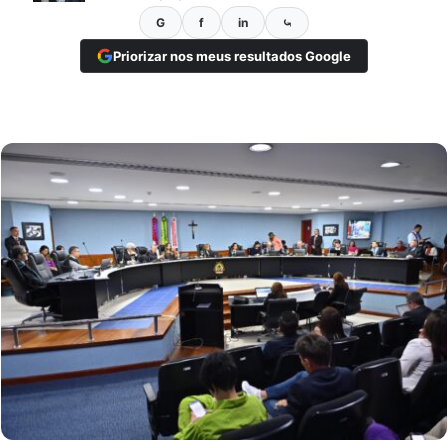
G
f
in
⤿
Priorizar nos meus resultados Google