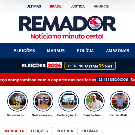
ÚLTIMAS
BRASIL
JUSTIÇA
ANUNCIE
ELEIÇÕES
MANAUS
POLÍCIA
AMAZONAS
55
1º TURNO:
FALTAM
DIAS
m o esporte nas periferias
Sebrae recebe Moção 
13:49 | NEGÓCIOS
Vereador Ivo...
Sebrae receb...
Federação Un...
Fausto Júnio...
Keitton Bati...
ELEIÇÕES
POLÍTICA
ÚLTIMAS
EM ALTA