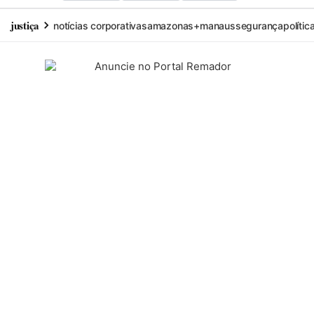
justiça
notícias corporativas
amazonas+
manaus
segurança
polític