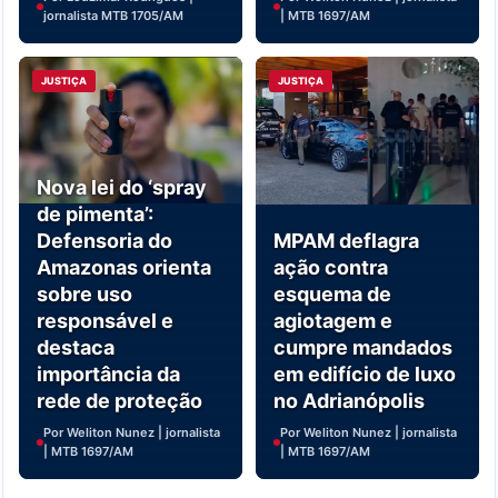
jornalista MTB 1705/AM
| MTB 1697/AM
JUSTIÇA
JUSTIÇA
Nova lei do ‘spray
de pimenta’:
Defensoria do
MPAM deflagra
Amazonas orienta
ação contra
sobre uso
esquema de
responsável e
agiotagem e
destaca
cumpre mandados
importância da
em edifício de luxo
rede de proteção
no Adrianópolis
Por Weliton Nunez | jornalista
Por Weliton Nunez | jornalista
| MTB 1697/AM
| MTB 1697/AM