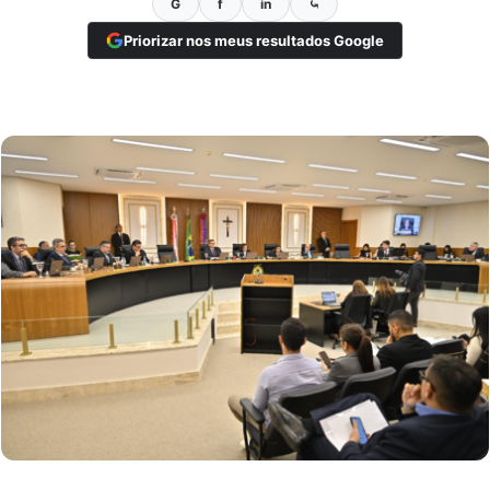
G
f
in
⤿
Priorizar nos meus resultados Google