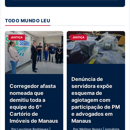
TODO MUNDO LEU
JUSTIÇA
JUSTIÇA
Denúncia de
Corregedor afasta
servidora expõe
nomeada que
esquema de
demitiu toda a
agiotagem com
equipe do 6º
participação de PM
Cartório de
e advogados em
Imóveis de Manaus
Manaus
Por Leuzimar Rodrigues |
Por Weliton Nunez | jornalista