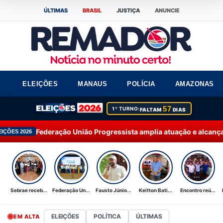
ÚLTIMAS
BRASIL
JUSTIÇA
ANUNCIE
ELEIÇÕES
MANAUS
POLÍCIA
AMAZONAS
57
1º TURNO:
FALTAM
DIAS
 União Progressista amplia atuação e alcança 92% dos municípi
Sebrae receb...
Federação Un...
Fausto Júnio...
Keitton Bati...
Encontro reú...
ELEIÇÕES
POLÍTICA
ÚLTIMAS
EM ALTA