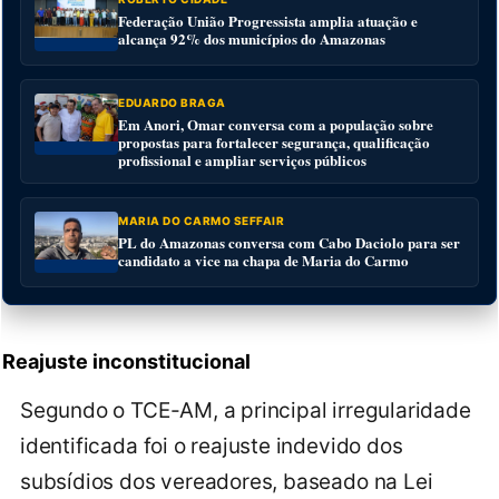
Federação União Progressista amplia atuação e
alcança 92% dos municípios do Amazonas
EDUARDO BRAGA
Em Anori, Omar conversa com a população sobre
propostas para fortalecer segurança, qualificação
profissional e ampliar serviços públicos
MARIA DO CARMO SEFFAIR
PL do Amazonas conversa com Cabo Daciolo para ser
candidato a vice na chapa de Maria do Carmo
Reajuste inconstitucional
Segundo o TCE-AM, a principal irregularidade
identificada foi o reajuste indevido dos
subsídios dos vereadores, baseado na Lei