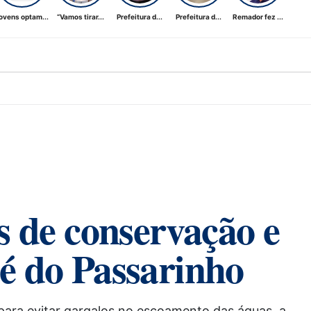
ovens optam...
“Vamos tirar...
Prefeitura d...
Prefeitura d...
Remador fez ...
s de conservação e
é do Passarinho
 para evitar gargalos no escoamento das águas, a