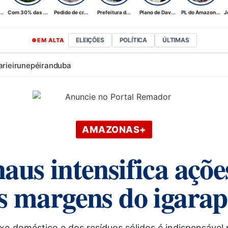
..
Com 30% das ...
Pedido de cr...
Prefeitura d...
Plano de Dav...
PL do Amazon...
J
ELEIÇÕES
POLÍTICA
ÚLTIMAS
EM ALTA
ari
eirunepé
iranduba
AMAZONAS+
aus intensifica açõe
 margens do igarap
ixo doméstico e dos resíduos sólidos é indispensável