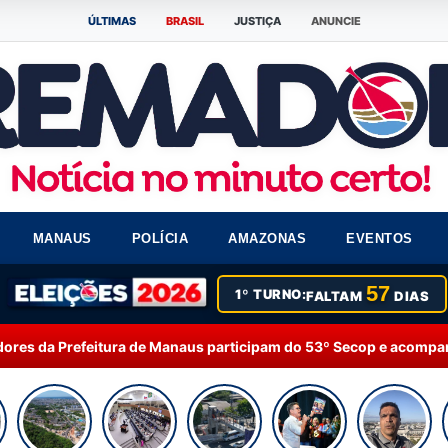
ÚLTIMAS
BRASIL
JUSTIÇA
ANUNCIE
MANAUS
POLÍCIA
AMAZONAS
EVENTOS
57
1º TURNO:
FALTAM
DIAS
 Manaus participam do 53º Secop e acompanham debates sobre intel