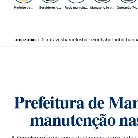
Prefeito de ...
Servidores d...
Rede municip...
Manutenção p...
Operação ‘Mo.
amazonas+
autazes
barcelos
barreirinha
beruri
borba
co
Prefeitura de Man
manutenção nas
A Semulsp reforça que a destinação correta do l