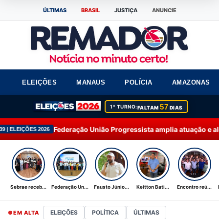
ÚLTIMAS
BRASIL
JUSTIÇA
ANUNCIE
ELEIÇÕES
MANAUS
POLÍCIA
AMAZONAS
57
1º TURNO:
FALTAM
DIAS
eração União Progressista amplia atuação e alcança 92% dos mu
Sebrae receb...
Federação Un...
Fausto Júnio...
Keitton Bati...
Encontro reú...
ELEIÇÕES
POLÍTICA
ÚLTIMAS
EM ALTA