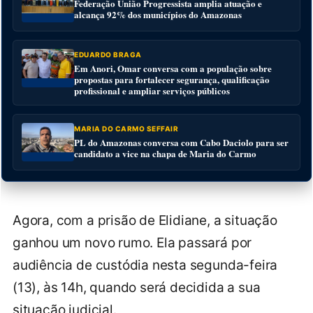
Federação União Progressista amplia atuação e
alcança 92% dos municípios do Amazonas
EDUARDO BRAGA
Em Anori, Omar conversa com a população sobre
propostas para fortalecer segurança, qualificação
profissional e ampliar serviços públicos
MARIA DO CARMO SEFFAIR
PL do Amazonas conversa com Cabo Daciolo para ser
candidato a vice na chapa de Maria do Carmo
Agora, com a prisão de Elidiane, a situação
ganhou um novo rumo. Ela passará por
audiência de custódia nesta segunda-feira
(13), às 14h, quando será decidida a sua
situação judicial.