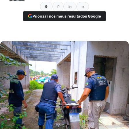
G
f
in
⤿
Priorizar nos meus resultados Google