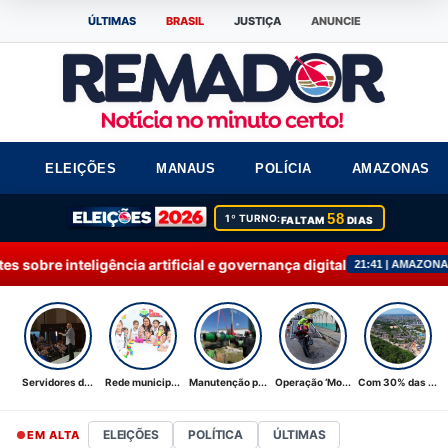
ÚLTIMAS
BRASIL
JUSTIÇA
ANUNCIE
ELEIÇÕES
MANAUS
POLÍCIA
AMAZONAS
58
1º TURNO:
FALTAM
DIAS
rtificial e governança digital
Rede municipal d
21:41 | AMAZONAS+
Servidores d...
Rede municip...
Manutenção p...
Operação ‘Mo...
Com 30% das ...
ELEIÇÕES
POLÍTICA
ÚLTIMAS
EM ALTA