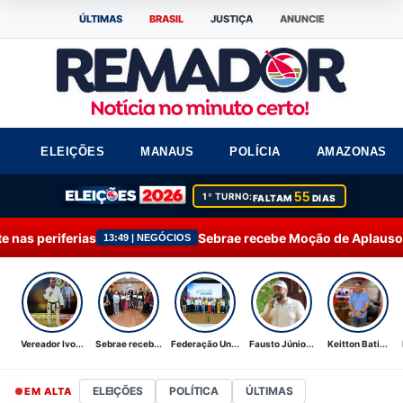
ÚLTIMAS
BRASIL
JUSTIÇA
ANUNCIE
ELEIÇÕES
MANAUS
POLÍCIA
AMAZONAS
55
1º TURNO:
FALTAM
DIAS
Sebrae recebe Moção de Aplausos por atuação em Pres
 | NEGÓCIOS
Vereador Ivo...
Sebrae receb...
Federação Un...
Fausto Júnio...
Keitton Bati...
ELEIÇÕES
POLÍTICA
ÚLTIMAS
EM ALTA