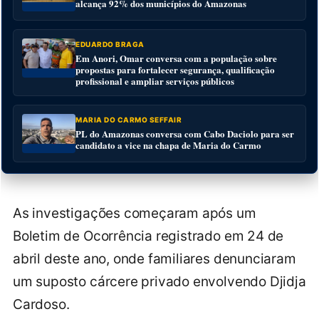
alcança 92% dos municípios do Amazonas
EDUARDO BRAGA
Em Anori, Omar conversa com a população sobre
propostas para fortalecer segurança, qualificação
profissional e ampliar serviços públicos
MARIA DO CARMO SEFFAIR
PL do Amazonas conversa com Cabo Daciolo para ser
candidato a vice na chapa de Maria do Carmo
As investigações começaram após um
Boletim de Ocorrência registrado em 24 de
abril deste ano, onde familiares denunciaram
um suposto cárcere privado envolvendo Djidja
Cardoso.