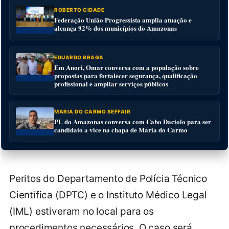
ROBERTO CIDADE
Federação União Progressista amplia atuação e
alcança 92% dos municípios do Amazonas
EDUARDO BRAGA
Em Anori, Omar conversa com a população sobre
propostas para fortalecer segurança, qualificação
profissional e ampliar serviços públicos
MARIA DO CARMO SEFFAIR
PL do Amazonas conversa com Cabo Daciolo para ser
candidato a vice na chapa de Maria do Carmo
Peritos do Departamento de Polícia Técnico
Científica (DPTC) e o Instituto Médico Legal
(IML) estiveram no local para os
procedimentos necessários. O caso será