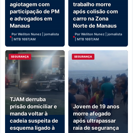
agiotagem com
trabalho morre
participação de PM
após colisão com
e advogados em
carro na Zona
Manaus
Norte de Manaus
Por Weliton Nunez | jornalista
Por Weliton Nunez | jornalista
| MTB 1697/AM
| MTB 1697/AM
SEGURANÇA
SEGURANÇA
TJAM derruba
prisão domiciliar e
Jovem de 19 anos
manda voltar à
morre afogado
cadeia suspeita de
após ultrapassar
esquema ligado à
raia de segurança