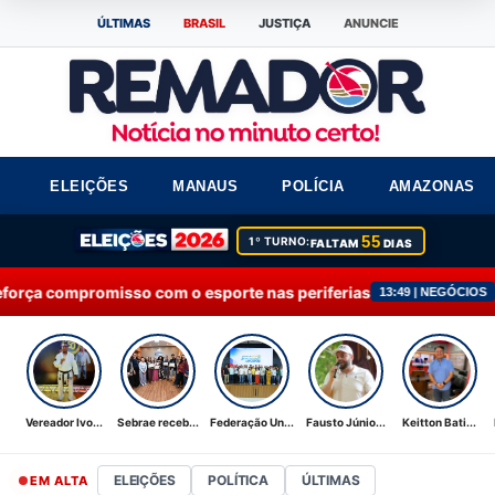
ÚLTIMAS
BRASIL
JUSTIÇA
ANUNCIE
ELEIÇÕES
MANAUS
POLÍCIA
AMAZONAS
55
1º TURNO:
FALTAM
DIAS
 com o esporte nas periferias
Sebrae recebe Moç
13:49 | NEGÓCIOS
Vereador Ivo...
Sebrae receb...
Federação Un...
Fausto Júnio...
Keitton Bati...
ELEIÇÕES
POLÍTICA
ÚLTIMAS
EM ALTA