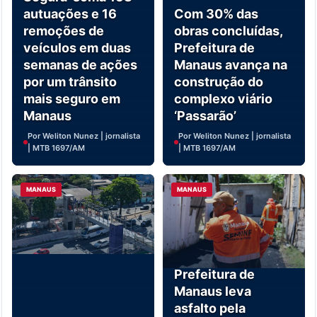
autuações e 16
Com 30% das
remoções de
obras concluídas,
veículos em duas
Prefeitura de
semanas de ações
Manaus avança na
por um trânsito
construção do
mais seguro em
complexo viário
Manaus
‘Passarão’
Por Weliton Nunez | jornalista
Por Weliton Nunez | jornalista
| MTB 1697/AM
| MTB 1697/AM
MANAUS
MANAUS
Prefeitura de
Manaus leva
asfalto pela