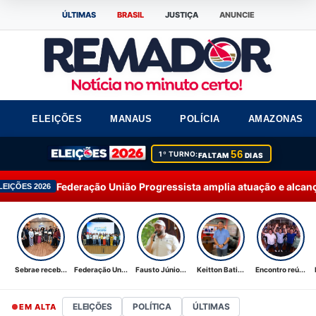
ÚLTIMAS
BRASIL
JUSTIÇA
ANUNCIE
ELEIÇÕES
MANAUS
POLÍCIA
AMAZONAS
56
1º TURNO:
FALTAM
DIAS
ão União Progressista amplia atuação e alcança 92% dos municí
Sebrae receb...
Federação Un...
Fausto Júnio...
Keitton Bati...
Encontro reú...
ELEIÇÕES
POLÍTICA
ÚLTIMAS
EM ALTA