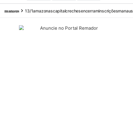
manaus
13/1
amazonas
capital
creches
encerram
inscrições
manau