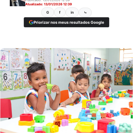
Atualizado: 13/01/2026 12:39
G
f
in
⤿
Priorizar nos meus resultados Google