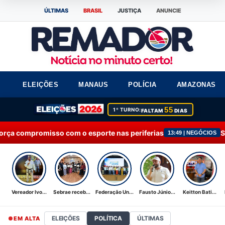
ÚLTIMAS
BRASIL
JUSTIÇA
ANUNCIE
ELEIÇÕES
MANAUS
POLÍCIA
AMAZONAS
55
1º TURNO:
FALTAM
DIAS
m o esporte nas periferias
Sebrae recebe Moção
13:49 | NEGÓCIOS
Vereador Ivo...
Sebrae receb...
Federação Un...
Fausto Júnio...
Keitton Bati...
ELEIÇÕES
POLÍTICA
ÚLTIMAS
EM ALTA