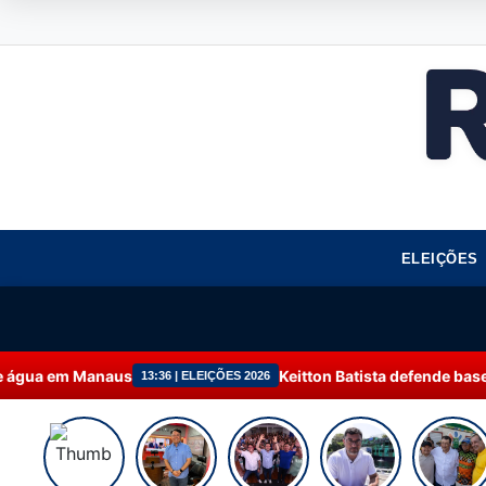
ELEIÇÕES
Keitton Batista defende bases fixas de saúde pa
:36 | ELEIÇÕES 2026