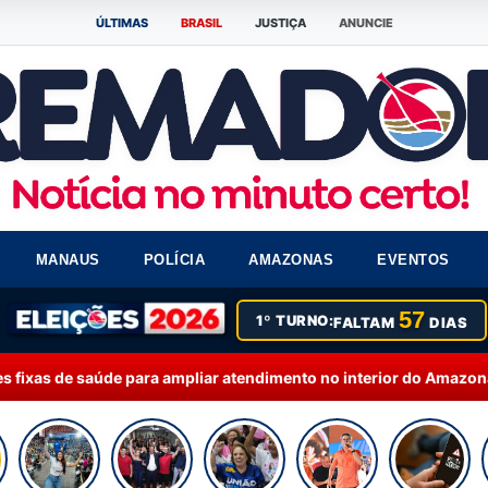
ÚLTIMAS
BRASIL
JUSTIÇA
ANUNCIE
MANAUS
POLÍCIA
AMAZONAS
EVENTOS
57
1º TURNO:
FALTAM
DIAS
ra ampliar atendimento no interior do Amazonas
13:35 | ELEIÇÕES 2026