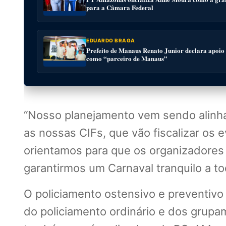
para a Câmara Federal
EDUARDO BRAGA
Prefeito de Manaus Renato Junior declara apoio
como “parceiro de Manaus”
“Nosso planejamento vem sendo alinh
as nossas CIFs, que vão fiscalizar os 
orientamos para que os organizadores
garantirmos um Carnaval tranquilo a to
O policiamento ostensivo e preventivo 
do policiamento ordinário e dos grupam