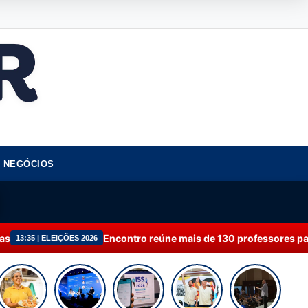
NEGÓCIOS
Encontro reúne mais de 130 professores para debater educação