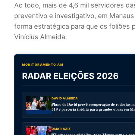
Ao todo, mais de 4,6 mil servidores da
preventivo e investigativo, em Manaus
forma estratégica para que os foliões
Vinícius Almeida.
MONITORAMENTO AM
RADAR ELEIÇÕES 2026
DAVID ALMEIDA
Plano de David prevê recuperação de rodovias n
319 e parceria inédita para grandes obras em M
OMAR AZIZ
PT Amazonas oficializa Anne Moura como a gra