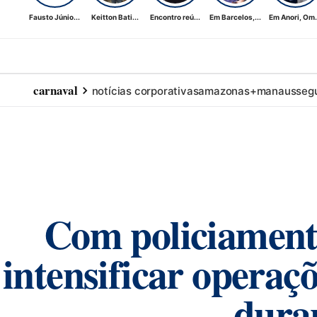
Fausto Júnio...
Keitton Bati...
Encontro reú...
Em Barcelos,...
Em Anori, Om.
carnaval
notícias corporativas
amazonas+
manaus
seg
Com policiamento
intensificar operaç
dura