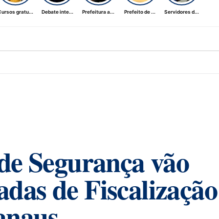
ursos gratu...
Debate inte...
Prefeitura a...
Prefeito de ...
Servidores d...
 de Segurança vão
adas de Fiscalização
anaus