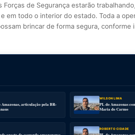
s Forças de Segurança estarão trabalhando,
 e em todo o interior do estado. Toda a ope
 possam brincar de forma segura, conforme
WILSON LIMA
o Amazonas, articulação pela BR-
PL do Amazonas conv
anaus
Maria do Carmo
ROBERTO CIDADE
nde aposta da esquerda amazonense
PL do Amazonas conv