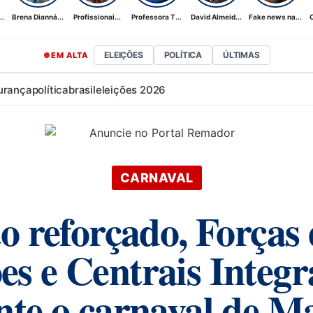
..
Brena Dianná...
Profissionai...
Professora T...
David Almeid...
Fake news na...
C
ELEIÇÕES
POLÍTICA
ÚLTIMAS
EM ALTA
urança
política
brasil
eleições 2026
CARNAVAL
 reforçado, Forças
ões e Centrais Integr
nte o carnaval de M