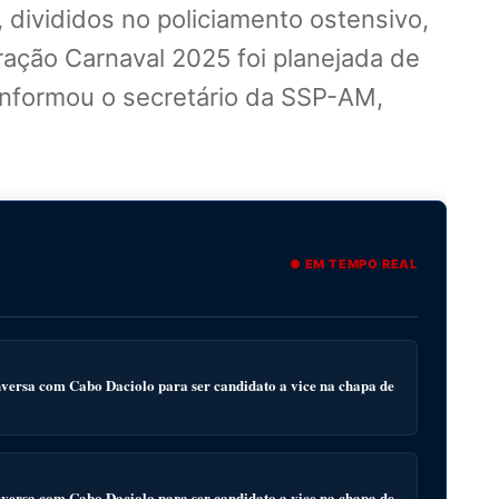
 divididos no policiamento ostensivo,
ração Carnaval 2025 foi planejada de
 informou o secretário da SSP-AM,
● EM TEMPO REAL
ersa com Cabo Daciolo para ser candidato a vice na chapa de
ersa com Cabo Daciolo para ser candidato a vice na chapa de