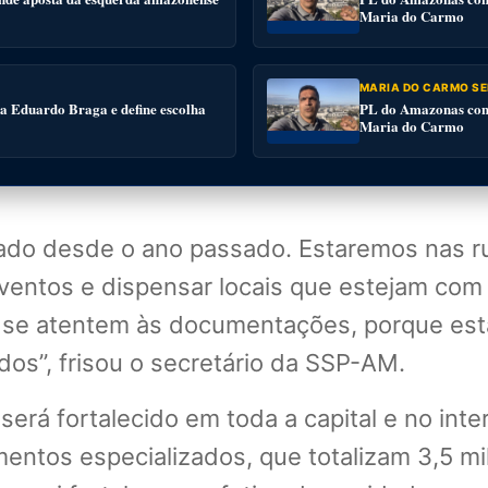
Maria do Carmo
MARIA DO CARMO SE
 a Eduardo Braga e define escolha
PL do Amazonas conv
Maria do Carmo
ado desde o ano passado. Estaremos nas 
eventos e dispensar locais que estejam com 
 se atentem às documentações, porque est
dos”, frisou o secretário da SSP-AM.
será fortalecido em toda a capital e no inte
entos especializados, que totalizam 3,5 mil 