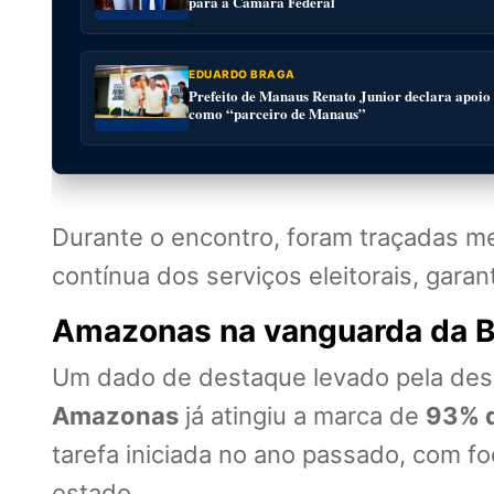
para a Câmara Federal
EDUARDO BRAGA
Prefeito de Manaus Renato Junior declara apoio
como “parceiro de Manaus”
Durante o encontro, foram traçadas m
contínua dos serviços eleitorais, gara
Amazonas na vanguarda da B
Um dado de destaque levado pela desem
Amazonas
já atingiu a marca de
93% d
tarefa iniciada no ano passado, com f
estado.