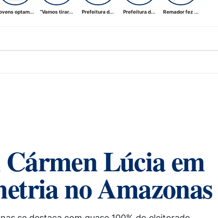
ovens optam...
“Vamos tirar...
Prefeitura d...
Prefeitura d...
Remador fez ...
om Cármen Lúcia em
metria no Amazonas
onas se destaca com quase 100% do eleitorado