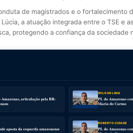
conduta de magistrados e o fortalecimento d
 Lúcia, a atuação integrada entre o TSE e a
 risca, protegendo a confiança da sociedade 
WILSON LIMA
o Amazonas, articulação pela BR-
PL do Amazonas conv
anaus
Maria do Carmo
ROBERTO CIDADE
nde aposta da esquerda amazonense
PL do Amazonas conv