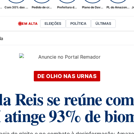
..
Com 30% das ...
Pedido de cr...
Prefeitura d...
Plano de Dav...
PL do Amazon...
J
ELEIÇÕES
POLÍTICA
ÚLTIMAS
EM ALTA
la
DE OLHO NAS URNAS
rla Reis se reúne c
 atinge 93% de bio
ncia do pleito e no combate à desinformação; Amaz