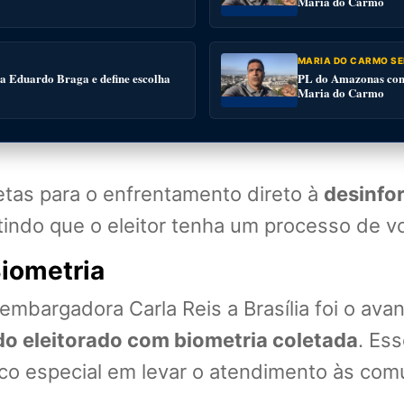
Maria do Carmo
MARIA DO CARMO SE
 a Eduardo Braga e define escolha
PL do Amazonas conv
Maria do Carmo
etas para o enfrentamento direto à
desinfo
ntindo que o eleitor tenha um processo de v
iometria
bargadora Carla Reis a Brasília foi o ava
o eleitorado com biometria coletada
. Es
oco especial em levar o atendimento às com