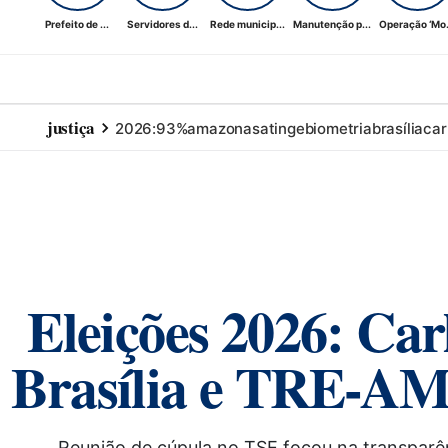
Prefeito de ...
Servidores d...
Rede municip...
Manutenção p...
Operação ‘Mo.
justiça
2026:
93%
amazonas
atinge
biometria
brasília
car
Eleições 2026: Ca
Brasília e TRE-AM
Reunião de cúpula no TSE focou na transparê