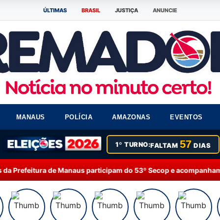
ÚLTIMAS
BRASIL
JUSTIÇA
ANUNCIE
MANAUS
POLÍCIA
AMAZONAS
EVENTOS
57
1º TURNO:
FALTAM
DIAS
 Manaus participam do 53º Secop e acompanham debates sobre intel