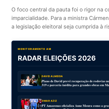
O foco central da pauta foi o rigor na 
imparcialidade. Para a ministra Cármen
a legislação eleitoral seja cumprida à
MONITORAMENTO AM
RADAR ELEIÇÕES 2026
DAVID ALMEIDA
Plano de David prevê recuperação de rodovias n
319 e parceria inédita para grandes obras em M
OMAR AZIZ
PT Amazonas oficializa Anne Moura como a gra