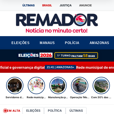
ÚLTIMAS
BRASIL
JUSTIÇA
ANUNCIE
ELEIÇÕES
MANAUS
POLÍCIA
AMAZONAS
58
1º TURNO:
FALTAM
DIAS
gital
Rede municipal de ensino de Manaus alcan
21:41 | AMAZONAS+
Servidores d...
Rede municip...
Manutenção p...
Operação ‘Mo...
Com 30% das ...
ELEIÇÕES
POLÍTICA
ÚLTIMAS
EM ALTA