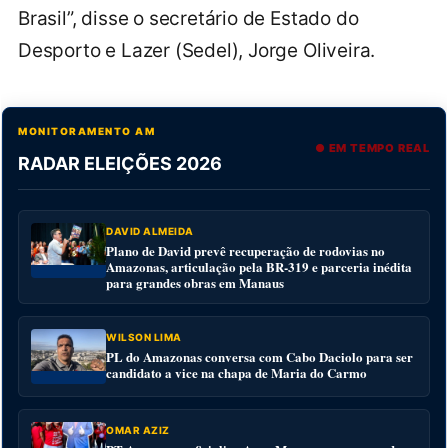
Brasil”, disse o secretário de Estado do
Desporto e Lazer (Sedel), Jorge Oliveira.
MONITORAMENTO AM
● EM TEMPO REAL
RADAR ELEIÇÕES 2026
DAVID ALMEIDA
Plano de David prevê recuperação de rodovias no
Amazonas, articulação pela BR-319 e parceria inédita
para grandes obras em Manaus
WILSON LIMA
PL do Amazonas conversa com Cabo Daciolo para ser
candidato a vice na chapa de Maria do Carmo
OMAR AZIZ