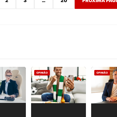
2
3
…
20
PRÓXIMA PÁG
OPINIÃO
OPINIÃO