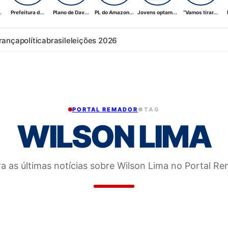
.
Prefeitura d...
Plano de Dav...
PL do Amazon...
Jovens optam...
“Vamos tirar...
rança
política
brasil
eleições 2026
PORTAL REMADOR
●
TAG
WILSON LIMA
ra as últimas notícias sobre Wilson Lima no Portal Re