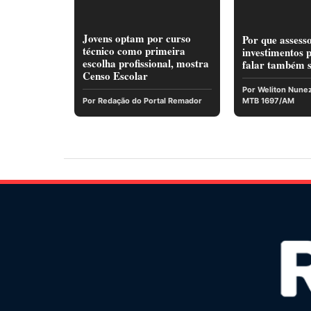
Jovens optam por curso
Por que assess
técnico como primeira
investimentos 
escolha profissional, mostra
falar também s
Censo Escolar
Por Weliton Nunez 
Por Redação do Portal Remador
MTB 1697/AM