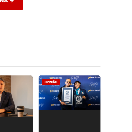
INA →
OPINIÃO