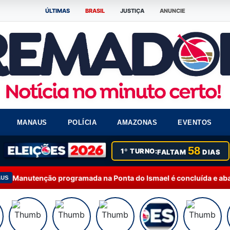
ÚLTIMAS
BRASIL
JUSTIÇA
ANUNCIE
MANAUS
POLÍCIA
AMAZONAS
EVENTOS
58
1º TURNO:
FALTAM
DIAS
enção programada na Ponta do Ismael é concluída e abastecime