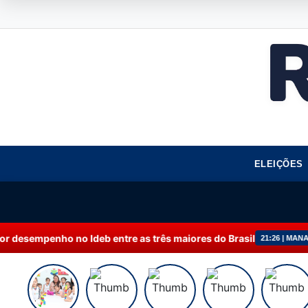
ELEIÇÕES
enho no Ideb entre as três maiores do Brasil
Manut
21:26 | MANAUS