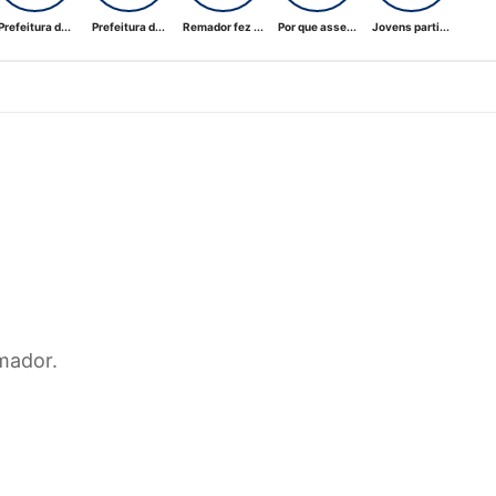
Prefeitura d...
Prefeitura d...
Remador fez ...
Por que asse...
Jovens parti...
mador.