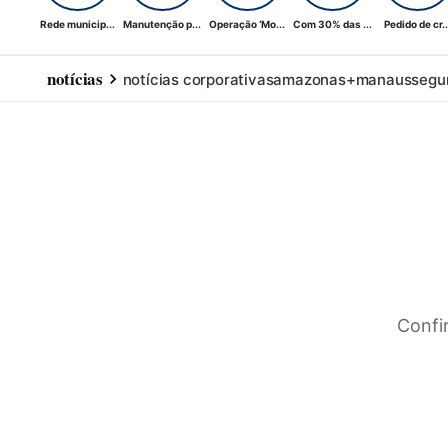
Rede municip...
Manutenção p...
Operação ‘Mo...
Com 30% das ...
Pedido de cr..
notícias
notícias corporativas
amazonas+
manaus
segu
Confi