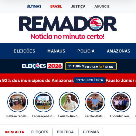
ÚLTIMAS
BRASIL
JUSTIÇA
ANUNCIE
ELEIÇÕES
MANAUS
POLÍCIA
AMAZONAS
57
1º TURNO:
FALTAM
DIAS
os do Amazonas
Fausto Júnior solicita investigaçã
13:37 | POLÍTICA
Sebrae receb...
Federação Un...
Fausto Júnio...
Keitton Bati...
Encontro reú...
ELEIÇÕES
POLÍTICA
ÚLTIMAS
EM ALTA