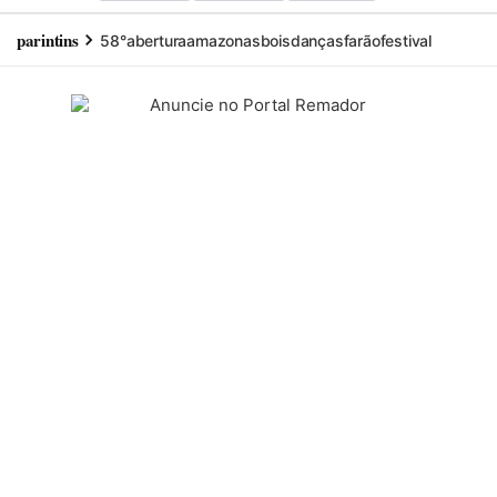
parintins
58°
abertura
amazonas
bois
danças
farão
festival