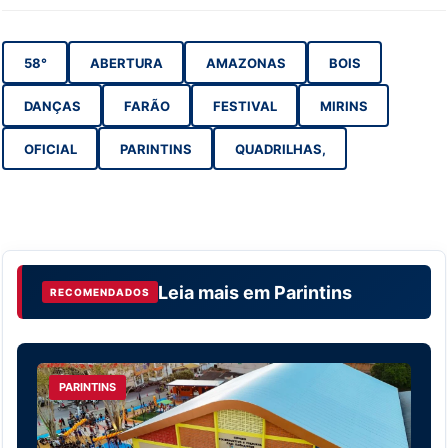
58°
ABERTURA
AMAZONAS
BOIS
DANÇAS
FARÃO
FESTIVAL
MIRINS
OFICIAL
PARINTINS
QUADRILHAS,
Leia mais em
Parintins
RECOMENDADOS
PARINTINS