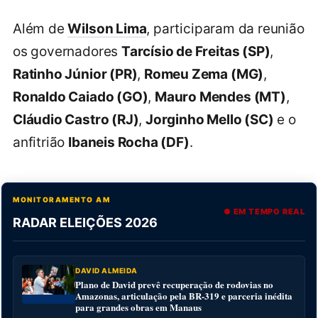
Além de
Wilson Lima
, participaram da reunião
os governadores
Tarcísio de Freitas (SP)
,
Ratinho Júnior (PR)
,
Romeu Zema (MG)
,
Ronaldo Caiado (GO)
,
Mauro Mendes (MT)
,
Cláudio Castro (RJ)
,
Jorginho Mello (SC)
e o
anfitrião
Ibaneis Rocha (DF)
.
MONITORAMENTO AM
● EM TEMPO REAL
RADAR ELEIÇÕES 2026
DAVID ALMEIDA
Plano de David prevê recuperação de rodovias no
Amazonas, articulação pela BR-319 e parceria inédita
para grandes obras em Manaus