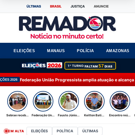
ÚLTIMAS
BRASIL
JUSTIÇA
ANUNCIE
ELEIÇÕES
MANAUS
POLÍCIA
AMAZONAS
57
1º TURNO:
FALTAM
DIAS
o União Progressista amplia atuação e alcança 92% dos municíp
Sebrae receb...
Federação Un...
Fausto Júnio...
Keitton Bati...
Encontro reú...
ELEIÇÕES
POLÍTICA
ÚLTIMAS
EM ALTA