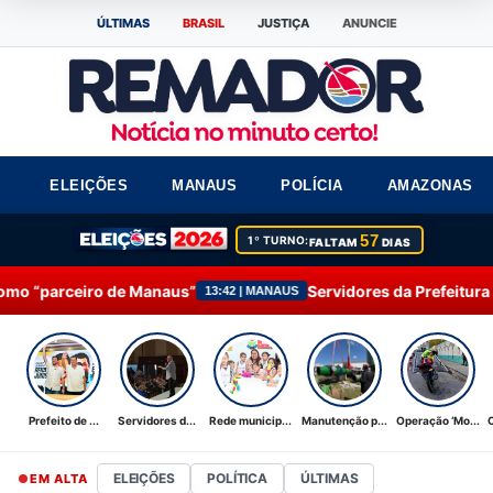
ÚLTIMAS
BRASIL
JUSTIÇA
ANUNCIE
ELEIÇÕES
MANAUS
POLÍCIA
AMAZONAS
57
1º TURNO:
FALTAM
DIAS
aus”
Servidores da Prefeitura de Manaus participam
13:42 | MANAUS
Prefeito de ...
Servidores d...
Rede municip...
Manutenção p...
Operação ‘Mo...
ELEIÇÕES
POLÍTICA
ÚLTIMAS
EM ALTA