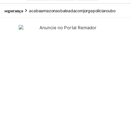
segurança
acaba
amazonas
baleada
com
jorge
polícia
roubo