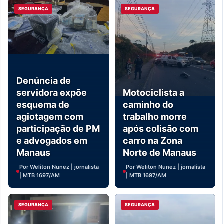
SEGURANÇA
SEGURANÇA
Denúncia de
servidora expõe
Motociclista a
esquema de
caminho do
agiotagem com
trabalho morre
participação de PM
após colisão com
e advogados em
carro na Zona
Manaus
Norte de Manaus
Por Weliton Nunez | jornalista
Por Weliton Nunez | jornalista
| MTB 1697/AM
| MTB 1697/AM
SEGURANÇA
SEGURANÇA