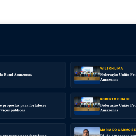
WILSON LIMA
e da Band Amazonas
Federação União Pro
Amazonas
ROBERTO CIDADE
 propostas para fortalecer
Federação União Pro
rviços públicos
Amazonas
MARIA DO CARMO SE
 propostas para fortalecer
PL do Amazonas conv