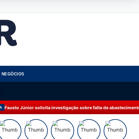
NEGÓCIOS
 solicita investigação sobre falta de abastecimento de água em M