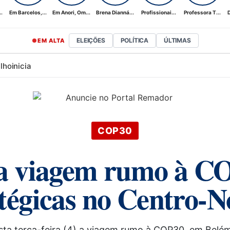
.
Em Barcelos,...
Em Anori, Om...
Brena Dianná...
Profissionai...
Professora T...
D
ELEIÇÕES
POLÍTICA
ÚLTIMAS
EM ALTA
ilho
inicia
COP30
ia viagem rumo à CO
tégicas no Centro-N
esta terça-feira (4) a viagem rumo à COP30, em Belém