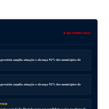
● EM TEMPO REAL
gressista amplia atuação e alcança 92% dos municípios do
gressista amplia atuação e alcança 92% dos municípios do
FFAIR
ersa com Cabo Daciolo para ser candidato a vice na chapa de