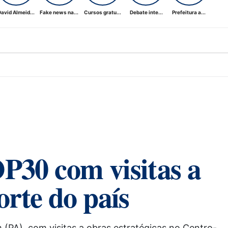
avid Almeid...
Fake news na...
Cursos gratu...
Debate inte...
Prefeitura a...
P30 com visitas a
orte do país
 (PA), com visitas a obras estratégicas no Centro-