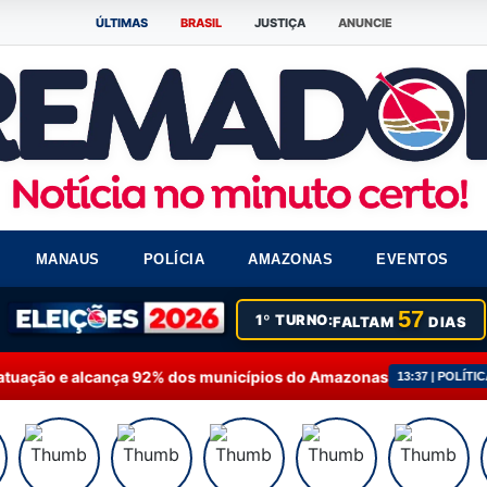
ÚLTIMAS
BRASIL
JUSTIÇA
ANUNCIE
MANAUS
POLÍCIA
AMAZONAS
EVENTOS
57
1º TURNO:
FALTAM
DIAS
nça 92% dos municípios do Amazonas
Fausto Júnior
13:37 | POLÍTICA