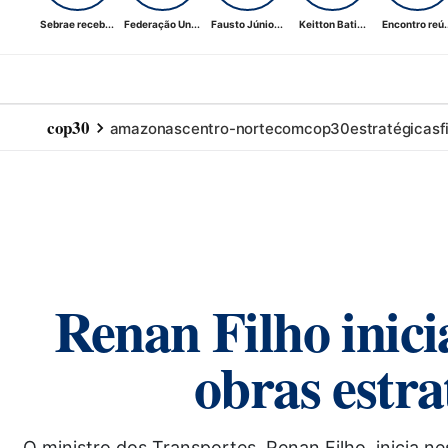
Sebrae receb...
Federação Un...
Fausto Júnio...
Keitton Bati...
Encontro reú..
cop30
amazonas
centro-norte
com
cop30
estratégicas
f
Renan Filho inic
obras estra
O ministro dos Transportes, Renan Filho, inicia n