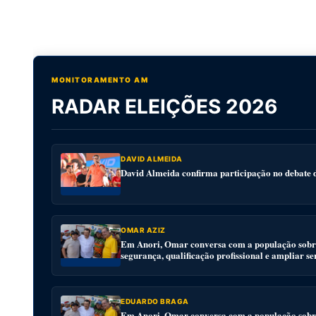
MONITORAMENTO AM
RADAR ELEIÇÕES 2026
DAVID ALMEIDA
David Almeida confirma participação no debat
OMAR AZIZ
Em Anori, Omar conversa com a população sobre
segurança, qualificação profissional e ampliar se
EDUARDO BRAGA
Em Anori, Omar conversa com a população sobre