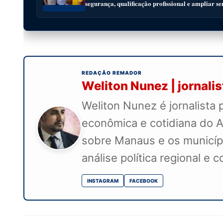
segurança, qualificação profissional e ampliar se
REDAÇÃO REMADOR
Weliton Nunez | jornali
Weliton Nunez é jornalista 
econômica e cotidiana do A
sobre Manaus e os município
análise política regional e 
INSTAGRAM
FACEBOOK