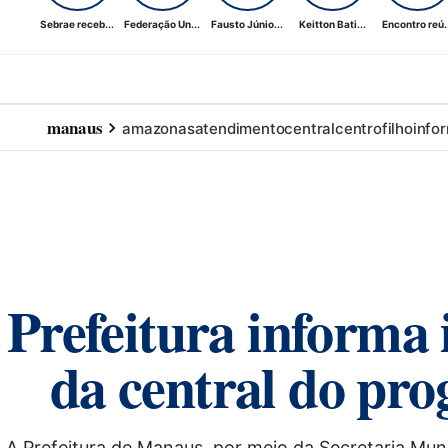
Sebrae receb...
Federação Un...
Fausto Júnio...
Keitton Bati...
Encontro reú..
manaus
amazonas
atendimento
central
centro
filho
info
Prefeitura informa
da central do pr
A Prefeitura de Manaus, por meio da Secretaria Mun