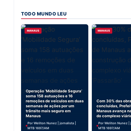
TODO MUNDO LEU
MANAUS
MANAUS
Operação ‘Mobilidade Segura’
soma 158 autuações e 16
remoções de veículos em duas
Com 30% das obr
semanas de ações por um
concluídas, Prefei
trânsito mais seguro em
Manaus avança na
Manaus
do complexo viári
Por Weliton Nunez | jornalista |
Por Weliton Nunez | j
MTB 1697/AM
MTB 1697/AM