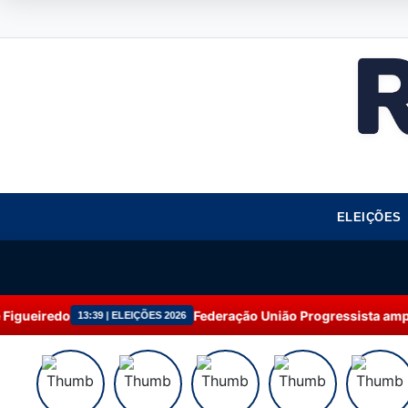
ELEIÇÕES
Federação União Progressista amplia atuação e
3:39 | ELEIÇÕES 2026