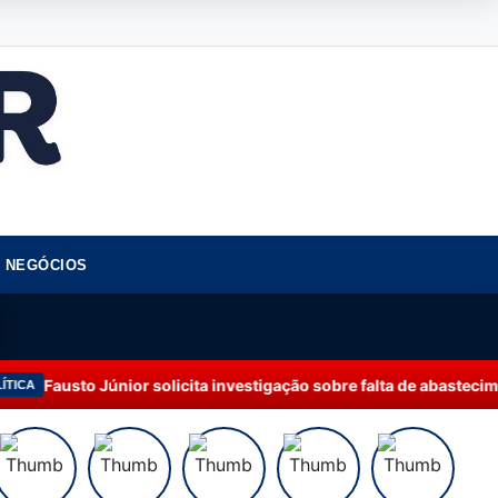
NEGÓCIOS
únior solicita investigação sobre falta de abastecimento de águ