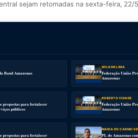
entral sejam retomadas na sexta-feira, 22/5
WILSON LIMA
e da Band Amazonas
Federação União Pro
Amazonas
ROBERTO CIDADE
 propostas para fortalecer
Federação União Pro
rviços públicos
Amazonas
MARIA DO CARMO SE
 propostas para fortalecer
PL do Amazonas conv