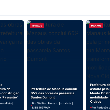
MANAUS
MANAUS
as
Prefeitura d
tura de
Prefeitura de Manaus conclui
asfalto pela
 construção
65% das obras da passarela
Monte Cristo
o ‘Passarão’
Santos Dumont
mobilidade 
Cidade
ornalista |
Por Weliton Nunez | jornalista |
MTB 1697/AM
Por Redação 