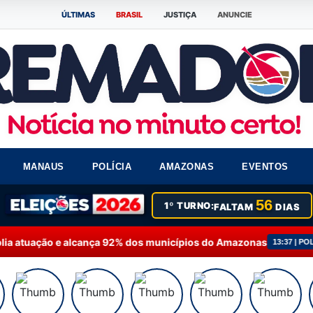
ÚLTIMAS
BRASIL
JUSTIÇA
ANUNCIE
MANAUS
POLÍCIA
AMAZONAS
EVENTOS
56
1º TURNO:
FALTAM
DIAS
 alcança 92% dos municípios do Amazonas
Fausto J
13:37 | POLÍTICA