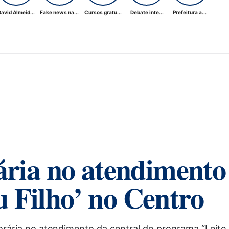
avid Almeid...
Fake news na...
Cursos gratu...
Debate inte...
Prefeitura a...
ária no atendimento
 Filho’ no Centro
orária no atendimento da central do programa “Leite