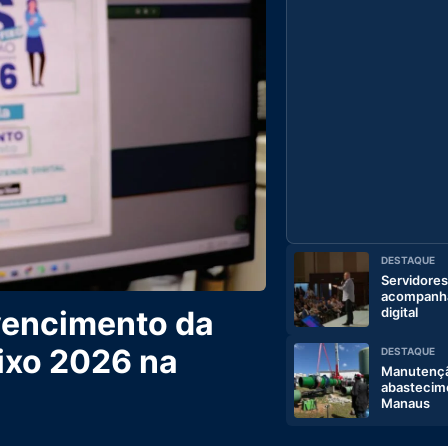
DESTAQUE
Servidores
acompanham
digital
 vencimento da
Fixo 2026 na
DESTAQUE
Manutençã
abastecim
Manaus