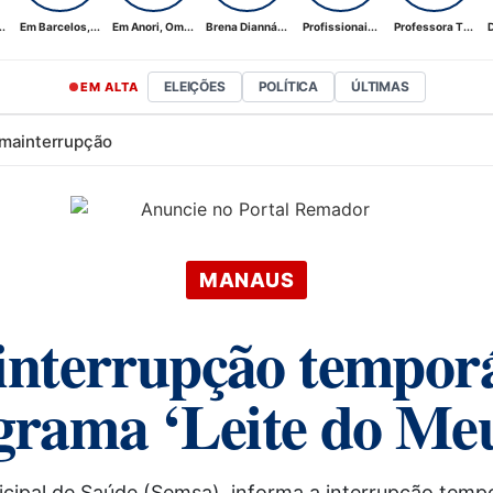
.
Em Barcelos,...
Em Anori, Om...
Brena Dianná...
Profissionai...
Professora T...
D
ELEIÇÕES
POLÍTICA
ÚLTIMAS
EM ALTA
rma
interrupção
MANAUS
 interrupção tempor
ograma ‘Leite do Meu
icipal de Saúde (Semsa), informa a interrupção temp