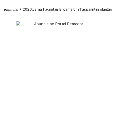
parintins
2026:
carnailha
digitais
lança
marchinhas
parintins
plantão