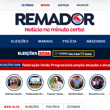
ÚLTIMAS
BRASIL
JUSTIÇA
ANUNCIE
ELEIÇÕES
MANAUS
POLÍCIA
AMAZONAS
56
1º TURNO:
FALTAM
DIAS
ação União Progressista amplia atuação e alcança 92% dos muni
Sebrae receb...
Federação Un...
Fausto Júnio...
Keitton Bati...
Encontro reú...
ELEIÇÕES
POLÍTICA
ÚLTIMAS
EM ALTA