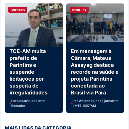
PARINTINS
PARINTINS
TCE-AM multa
Em mensagem à
prefeito de
Câmara, Mateus
Parintins e
Assayag destaca
suspende
recorde na saúde e
licitações por
projeta Parintins
suspeita de
conectada ao
irregularidades
Brasil via Pará
Por Redação do Portal
Por Weliton Nunez | jornalista
Remador
| MTB 1697/AM
MAIS LIDAS DA CATEGORIA