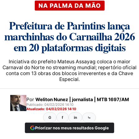
NA PALMA DA MÃO
Prefeitura de Parintins lança
marchinhas do Carnailha 2026
em 20 plataformas digitais
Iniciativa do prefeito Mateus Assayag coloca o maior
Carnaval do Norte no streaming mundial; repertório oficial
conta com 13 obras dos blocos irreverentes e da Chave
Especial.
Por
Weliton Nunez | jornalista | MTB 1697/AM
Publicado: 04/02/2026 14:10
Atualizado: 04/02/2026 14:10
G
f
in
⤿
Priorizar nos meus resultados Google