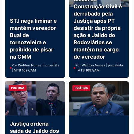
Construção Civil é
derrubado pela
STJ nega liminar e
Justiça após PT
mantém vereador
desistir da própria
Bual de
ação e Jaildo do
tornozeleira e
Rodoviários se
proibido de pisar
mantém no cargo
na CMM
de vereador
Por Weliton Nunez | jornalista
Por Weliton Nunez | jornalista
| MTB 1697/AM
| MTB 1697/AM
POLÍTICA
POLÍTICA
Justiça ordena
saída de Jaildo dos