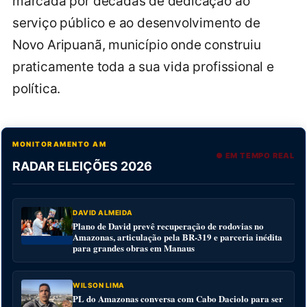
marcada por décadas de dedicação ao
serviço público e ao desenvolvimento de
Novo Aripuanã, município onde construiu
praticamente toda a sua vida profissional e
política.
MONITORAMENTO AM
● EM TEMPO REAL
RADAR ELEIÇÕES 2026
DAVID ALMEIDA
Plano de David prevê recuperação de rodovias no
Amazonas, articulação pela BR-319 e parceria inédita
para grandes obras em Manaus
WILSON LIMA
PL do Amazonas conversa com Cabo Daciolo para ser