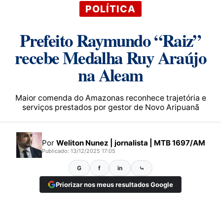
POLÍTICA
Prefeito Raymundo “Raiz”
recebe Medalha Ruy Araújo
na Aleam
Maior comenda do Amazonas reconhece trajetória e
serviços prestados por gestor de Novo Aripuanã
Por
Weliton Nunez | jornalista | MTB 1697/AM
Publicado: 13/12/2025 17:05
G
f
in
⤿
Priorizar nos meus resultados Google