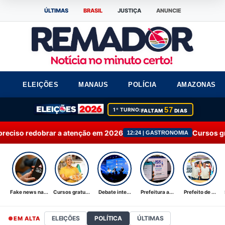
ÚLTIMAS
BRASIL
JUSTIÇA
ANUNCIE
ELEIÇÕES
MANAUS
POLÍCIA
AMAZONAS
57
1º TURNO:
FALTAM
DIAS
 atenção em 2026
Cursos gratuitos e com certi
12:24 | GASTRONOMIA
Fake news na...
Cursos gratu...
Debate inte...
Prefeitura a...
Prefeito de ...
ELEIÇÕES
POLÍTICA
ÚLTIMAS
EM ALTA