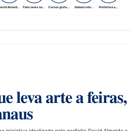
avid Almeid...
Fake news na...
Cursos gratu...
Debate inte...
Prefeitura a...
 leva arte a feiras,
anaus
iniciativa idealizada pelo prefeito David Almeida e