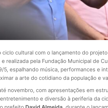
clo cultural com o lançamento do projeto “
a
e realizada pela Fundação Municipal de Cu
9/5, espalhando música, performances e inte
ximar a arte do cotidiano da população e val
o até novembro, com apresentações em est
 entretenimento e diversão à periferia da ci
 o prefeito
David Almeida
, durante o lançam