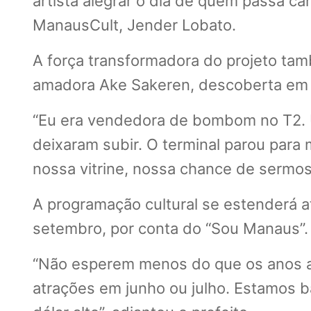
artista alegrar o dia de quem passa can
ManausCult, Jender Lobato.
A força transformadora do projeto tamb
amadora Ake Sakeren, descoberta em 
“Eu era vendedora de bombom no T2. U
deixaram subir. O terminal parou para m
nossa vitrine, nossa chance de sermos
A programação cultural se estenderá a
setembro, por conta do “Sou Manaus”.
“Não esperem menos do que os anos an
atrações em junho ou julho. Estamos ba