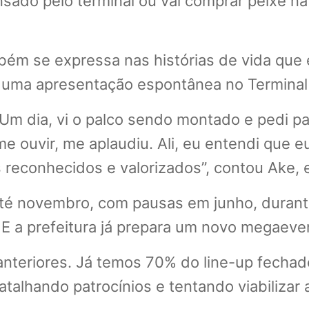
sado pelo terminal ou vai comprar peixe na 
ém se expressa nas histórias de vida que el
uma apresentação espontânea no Terminal 
m dia, vi o palco sendo montado e pedi pa
e ouvir, me aplaudiu. Ali, eu entendi que e
 reconhecidos e valorizados”, contou Ake,
té novembro, com pausas em junho, durante 
 E a prefeitura já prepara um novo megaev
teriores. Já temos 70% do line-up fechado
talhando patrocínios e tentando viabilizar 