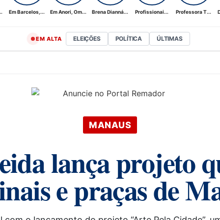
.
Em Barcelos,...
Em Anori, Om...
Brena Dianná...
Profissionai...
Professora T...
D
ELEIÇÕES
POLÍTICA
ÚLTIMAS
EM ALTA
MANAUS
ida lança projeto que
inais e praças de M
 com o lançamento do projeto “Arte Pela Cidade”, uma 