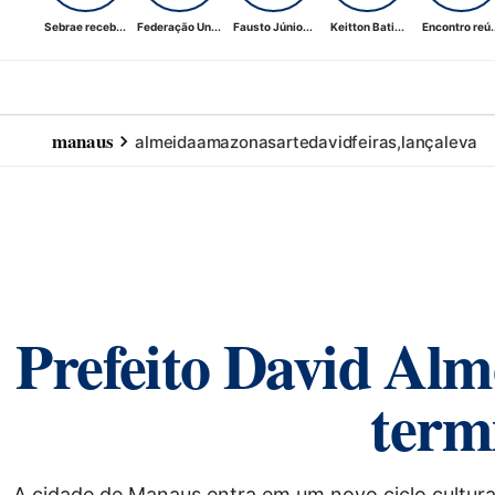
Sebrae receb...
Federação Un...
Fausto Júnio...
Keitton Bati...
Encontro reú..
manaus
almeida
amazonas
arte
david
feiras,
lança
leva
Prefeito David Alme
term
A cidade de Manaus entra em um novo ciclo cultural