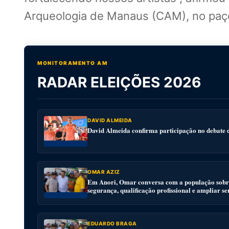
Arqueologia de Manaus (CAM), no paç
MONITORAMENTO AM
RADAR ELEIÇÕES 2026
DAVID ALMEIDA
David Almeida confirma participação no debat
OMAR AZIZ
Em Anori, Omar conversa com a população sobre
segurança, qualificação profissional e ampliar se
EDUARDO BRAGA