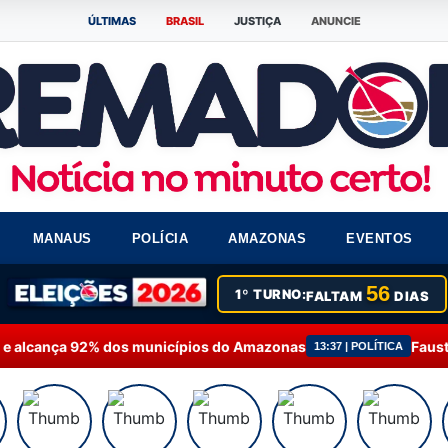
ÚLTIMAS
BRASIL
JUSTIÇA
ANUNCIE
MANAUS
POLÍCIA
AMAZONAS
EVENTOS
56
1º TURNO:
FALTAM
DIAS
s municípios do Amazonas
Fausto Júnior solicita i
13:37 | POLÍTICA