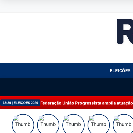
ELEIÇÕES
Federação União Progressista amplia atuação e alcança 92% do