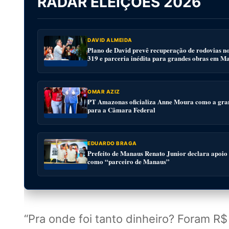
RADAR ELEIÇÕES 2026
DAVID ALMEIDA
Plano de David prevê recuperação de rodovias n
319 e parceria inédita para grandes obras em M
OMAR AZIZ
PT Amazonas oficializa Anne Moura como a gra
para a Câmara Federal
EDUARDO BRAGA
Prefeito de Manaus Renato Junior declara apoio
como “parceiro de Manaus”
“Pra onde foi tanto dinheiro? Foram R