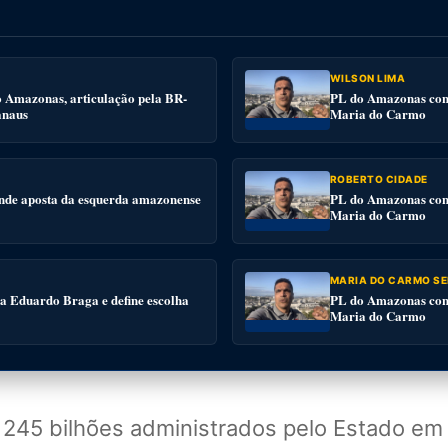
WILSON LIMA
o Amazonas, articulação pela BR-
PL do Amazonas conv
anaus
Maria do Carmo
ROBERTO CIDADE
nde aposta da esquerda amazonense
PL do Amazonas conv
Maria do Carmo
MARIA DO CARMO SE
 a Eduardo Braga e define escolha
PL do Amazonas conv
Maria do Carmo
$ 245 bilhões administrados pelo Estado em