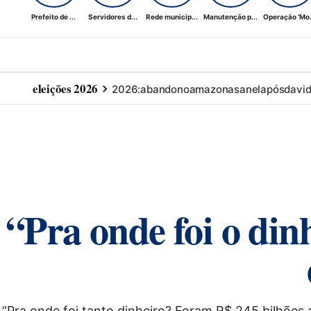
Prefeito de ...
Servidores d...
Rede municip...
Manutenção p...
Operação ‘Mo.
eleições 2026
2026:
abandono
amazonas
anel
após
davi
“Pra onde foi o di
“Pra onde foi tanto dinheiro? Foram R$ 245 bilhões 