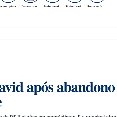
ovens optam...
“Vamos tirar...
Prefeitura d...
Prefeitura d...
Remador fez ...
David após abandono
e
s de R$ 8 bilhões em empréstimos. E a principal obra