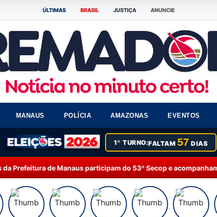
ÚLTIMAS
BRASIL
JUSTIÇA
ANUNCIE
MANAUS
POLÍCIA
AMAZONAS
EVENTOS
57
1º TURNO:
FALTAM
DIAS
anaus participam do 53º Secop e acompanham debates sobre intelig