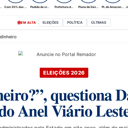
..
Com 30% das ...
Pedido de cr...
Prefeitura d...
Plano de Dav...
PL do Amazon...
J
ELEIÇÕES
POLÍTICA
ÚLTIMAS
EM ALTA
d
dinheiro
ELEIÇÕES 2026
nheiro?”, questiona 
do Anel Viário Lest
administrados pelo Estado em oito anos, além de mai