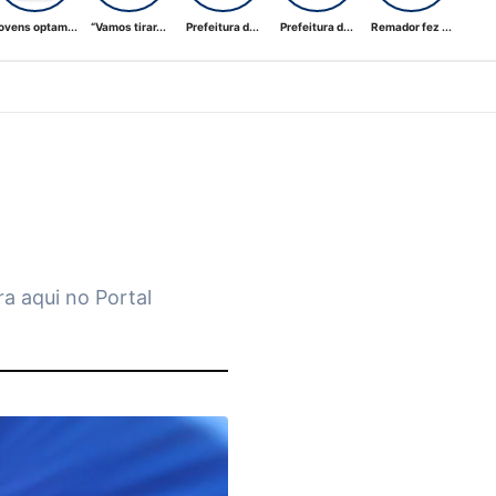
ovens optam...
“Vamos tirar...
Prefeitura d...
Prefeitura d...
Remador fez ...
a aqui no Portal