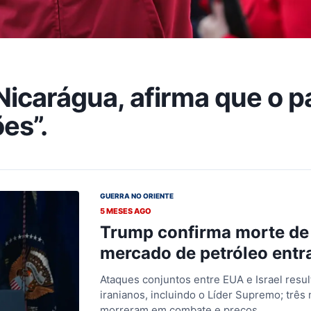
Nicarágua, afirma que o pa
es”.
GUERRA NO ORIENTE
5 MESES AGO
Trump confirma morte de l
mercado de petróleo entr
Ataques conjuntos entre EUA e Israel resu
iranianos, incluindo o Líder Supremo; três
morreram em combate e preços…