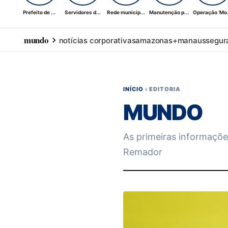
Prefeito de ...
Servidores d...
Rede municip...
Manutenção p...
Operação ‘Mo.
mundo
notícias corporativas
amazonas+
manaus
segur
INÍCIO
›
EDITORIA
MUNDO
As primeiras informaçõe
Remador