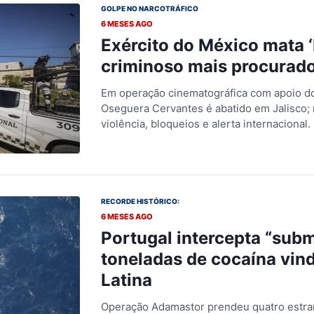
GOLPE NO NARCOTRÁFICO
6 MESES AGO
Exército do México mata ‘
criminoso mais procurad
Em operação cinematográfica com apoio 
Oseguera Cervantes é abatido em Jalisco;
violência, bloqueios e alerta internacional.
RECORDE HISTÓRICO:
6 MESES AGO
Portugal intercepta “sub
toneladas de cocaína vin
Latina
Operação Adamastor prendeu quatro estra