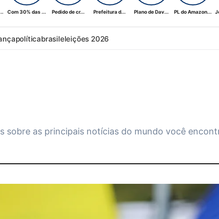
..
Com 30% das ...
Pedido de cr...
Prefeitura d...
Plano de Dav...
PL do Amazon...
J
ança
política
brasil
eleições 2026
s sobre as principais notícias do mundo você encontr