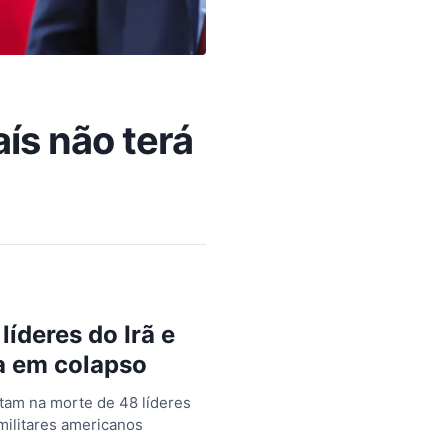
ís não terá
íderes do Irã e
a em colapso
ltam na morte de 48 líderes
 militares americanos