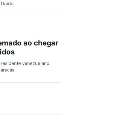
o Unido
emado ao chegar
nidos
presidente venezuelano
Caracas