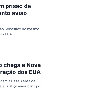
 prisão de
nto avião
 São Sebastião no mesmo
aos EUA
o chega a Nova
eração dos EUA
egam à Base Aérea de
 à Justiça americana por