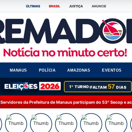
ÚLTIMAS
BRASIL
JUSTIÇA
ANUNCIE
MANAUS
POLÍCIA
AMAZONAS
EVENTOS
57
1º TURNO:
FALTAM
DIAS
efeitura de Manaus participam do 53º Secop e acompanham debates 