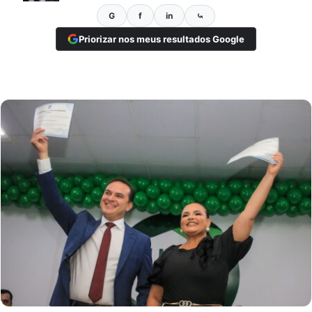
G
f
in
⤿
Priorizar nos meus resultados Google