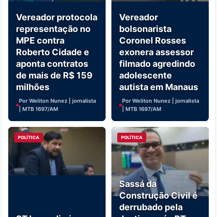
Vereador protocola
Vereador
representação no
bolsonarista
MPE contra
Coronel Rosses
Roberto Cidade e
exonera assessor
aponta contratos
filmado agredindo
de mais de R$ 159
adolescente
milhões
autista em Manaus
Por Weliton Nunez | jornalista
Por Weliton Nunez | jornalista
| MTB 1697/AM
| MTB 1697/AM
POLÍTICA
POLÍTICA
Sassá da
Construção Civil é
derrubado pela