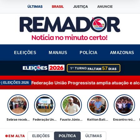
ÚLTIMAS
BRASIL
JUSTIÇA
ANUNCIE
ELEIÇÕES
MANAUS
POLÍCIA
AMAZONAS
57
1º TURNO:
FALTAM
DIAS
ração União Progressista amplia atuação e alcança 92% dos mun
Sebrae receb...
Federação Un...
Fausto Júnio...
Keitton Bati...
Encontro reú...
ELEIÇÕES
POLÍTICA
ÚLTIMAS
EM ALTA