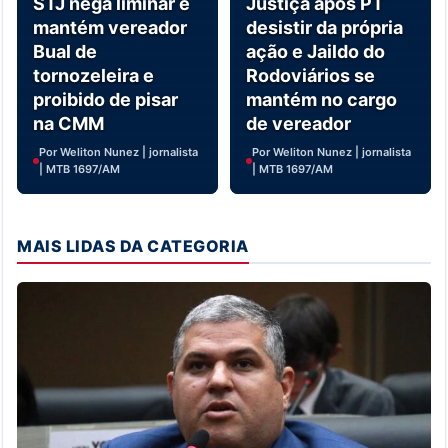
STJ nega liminar e
Justiça após PT
mantém vereador
desistir da própria
Bual de
ação e Jaildo do
tornozeleira e
Rodoviários se
proibido de pisar
mantém no cargo
na CMM
de vereador
Por Weliton Nunez | jornalista
Por Weliton Nunez | jornalista
| MTB 1697/AM
| MTB 1697/AM
MAIS LIDAS DA CATEGORIA